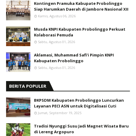
Kontingen Pramuka Kabupate Probolinggo
Siap Harumkan Daerah di Jambore Nasional XII
Kamis, Agustus 06, 2026
Musda KNPI Kabupaten Probolinggo Perkuat
Kolaborasi Pemuda
Sabtu, Agustus 01, 2026
Aklamasi, Muhammad Safi'i Pimpin KNPI
Kabupaten Probolinggo
Sabtu, Agustus 01, 2026
BERITA POPULER
BKPSDM Kabupaten Probolinggo Luncurkan
Layanan PECI ASN untuk Digitalisasi Cuti
Jumat, September 19, 2025
Tradisi Nyunggi Susu Jadi Magnet Wisata Baru
di Lereng Argopuro