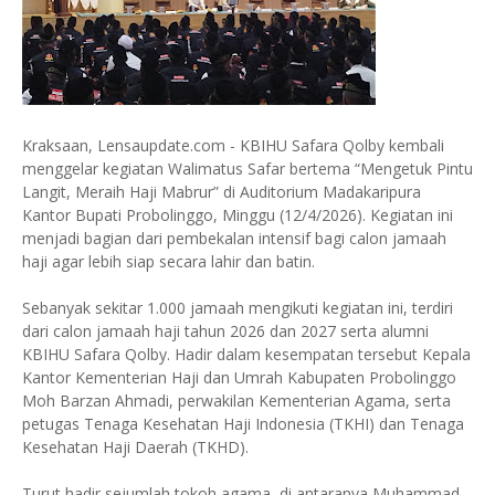
Kraksaan, Lensaupdate.com - KBIHU Safara Qolby kembali
menggelar kegiatan Walimatus Safar bertema “Mengetuk Pintu
Langit, Meraih Haji Mabrur” di Auditorium Madakaripura
Kantor Bupati Probolinggo, Minggu (12/4/2026). Kegiatan ini
menjadi bagian dari pembekalan intensif bagi calon jamaah
haji agar lebih siap secara lahir dan batin.
Sebanyak sekitar 1.000 jamaah mengikuti kegiatan ini, terdiri
dari calon jamaah haji tahun 2026 dan 2027 serta alumni
KBIHU Safara Qolby. Hadir dalam kesempatan tersebut Kepala
Kantor Kementerian Haji dan Umrah Kabupaten Probolinggo
Moh Barzan Ahmadi, perwakilan Kementerian Agama, serta
petugas Tenaga Kesehatan Haji Indonesia (TKHI) dan Tenaga
Kesehatan Haji Daerah (TKHD).
Turut hadir sejumlah tokoh agama, di antaranya Muhammad