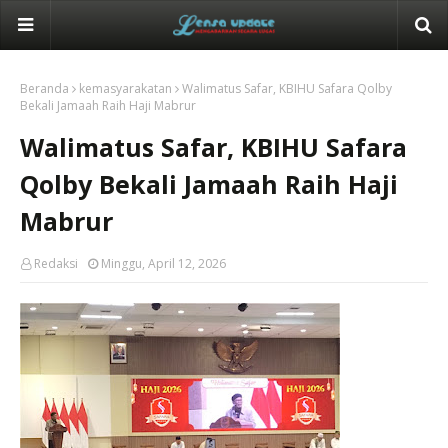
Beranda
kemasyarakatan
Walimatus Safar, KBIHU Safara Qolby
Bekali Jamaah Raih Haji Mabrur
Walimatus Safar, KBIHU Safara
Qolby Bekali Jamaah Raih Haji
Mabrur
Redaksi
Minggu, April 12, 2026