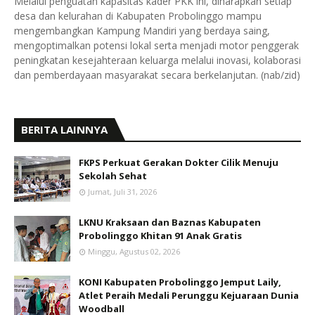
Melalui penguatan kapasitas kader PKK ini, diharapkan setiap
desa dan kelurahan di Kabupaten Probolinggo mampu
mengembangkan Kampung Mandiri yang berdaya saing,
mengoptimalkan potensi lokal serta menjadi motor penggerak
peningkatan kesejahteraan keluarga melalui inovasi, kolaborasi
dan pemberdayaan masyarakat secara berkelanjutan. (nab/zid)
BERITA LAINNYA
FKPS Perkuat Gerakan Dokter Cilik Menuju
Sekolah Sehat
Jumat, Juli 31, 2026
LKNU Kraksaan dan Baznas Kabupaten
Probolinggo Khitan 91 Anak Gratis
Minggu, Agustus 02, 2026
KONI Kabupaten Probolinggo Jemput Laily,
Atlet Peraih Medali Perunggu Kejuaraan Dunia
Woodball