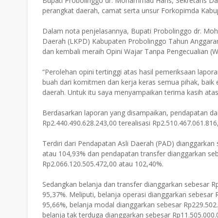
Bupati Probolinggo dr. Mohammad Haris, Sekretaris Da
perangkat daerah, camat serta unsur Forkopimda Kabu
Dalam nota penjelasannya, Bupati Probolinggo dr. 
Daerah (LKPD) Kabupaten Probolinggo Tahun Anggaran
dan kembali meraih Opini Wajar Tanpa Pengecualian (WTP
“Perolehan opini tertinggi atas hasil pemeriksaan lap
buah dari komitmen dan kerja keras semua pihak, baik e
daerah. Untuk itu saya menyampaikan terima kasih atas k
Berdasarkan laporan yang disampaikan, pendapatan d
Rp2.440.490.628.243,00 terealisasi Rp2.510.467.061.81
Terdiri dari Pendapatan Asli Daerah (PAD) dianggarkan
atau 104,93% dan pendapatan transfer dianggarkan sebe
Rp2.066.120.505.472,00 atau 102,40%.
Sedangkan belanja dan transfer dianggarkan sebesar Rp
95,37%. Meliputi, belanja operasi dianggarkan sebesar 
95,66%, belanja modal dianggarkan sebesar Rp229.502.
belanja tak terduga dianggarkan sebesar Rp11.505.000.