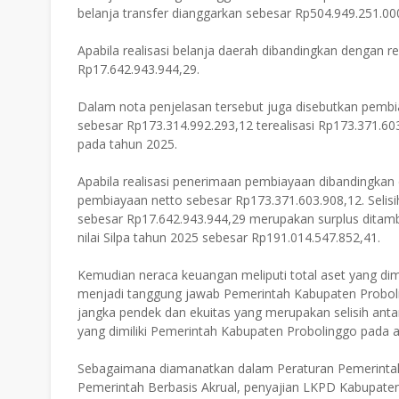
belanja transfer dianggarkan sebesar Rp504.949.251.00
Apabila realisasi belanja daerah dibandingkan dengan r
Rp17.642.943.944,29.
Dalam nota penjelasan tersebut juga disebutkan pemb
sebesar Rp173.314.992.293,12 terealisasi Rp173.371.6
pada tahun 2025.
Apabila realisasi penerimaan pembiayaan dibandingkan 
pembiayaan netto sebesar Rp173.371.603.908,12. Selisih
sebesar Rp17.642.943.944,29 merupakan surplus ditam
nilai Silpa tahun 2025 sebesar Rp191.014.547.852,41.
Kemudian neraca keuangan meliputi total aset yang dimi
menjadi tanggung jawab Pemerintah Kabupaten Probol
jangka pendek dan ekuitas yang merupakan selisih ant
yang dimiliki Pemerintah Kabupaten Probolinggo pada a
Sebagaimana diamanatkan dalam Peraturan Pemerinta
Pemerintah Berbasis Akrual, penyajian LKPD Kabupaten