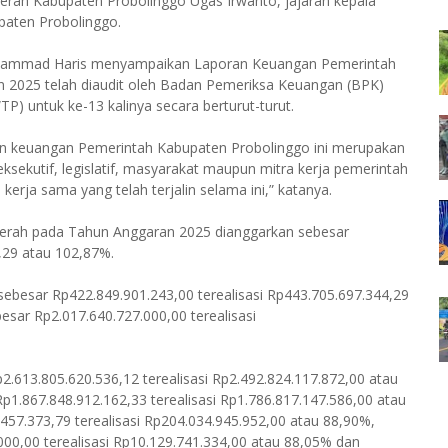
erah Kabupaten Probolinggo Ugas Irwanto, jajaran kepala
paten Probolinggo.
Mohammad Haris menyampaikan Laporan Keuangan Pemerintah
 2025 telah diaudit oleh Badan Pemeriksa Keuangan (BPK)
) untuk ke-13 kalinya secara berturut-turut.
oran keuangan Pemerintah Kabupaten Probolinggo ini merupakan
ksekutif, legislatif, masyarakat maupun mitra kerja pemerintah
erja sama yang telah terjalin selama ini,” katanya.
aerah pada Tahun Anggaran 2025 dianggarkan sebesar
6,29 atau 102,87%.
 sebesar Rp422.849.901.243,00 terealisasi Rp443.705.697.344,29
sar Rp2.017.640.727.000,00 terealisasi
2.613.805.620.536,12 terealisasi Rp2.492.824.117.872,00 atau
Rp1.867.848.912.162,33 terealisasi Rp1.786.817.147.586,00 atau
457.373,79 terealisasi Rp204.034.945.952,00 atau 88,90%,
000,00 terealisasi Rp10.129.741.334,00 atau 88,05% dan