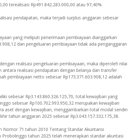
0,00 terealisasi Rp491.842.283.000,00 atau 97,40%.
ealisasi pendapatan, maka terjadi surplus anggaran sebesar
iayaan yang meliputi penerimaan pembiayaan dianggarkan
03.908,12 dan pengeluaran pembiayaan tidak ada penganggaran
dengan realisasi pengeluaran pembiayaan, maka diperoleh nilai
 antara realisasi pendapatan dengan belanja dan transfer
bah pembiayaan netto sebesar Rp173.371.603.908,12 adalah
liki sebesar Rp3.143.860.326.125,70, total kewajiban yang
inggo sebesar Rp100.702.993.950,32 merupakan kewajiban
ara aset dengan kewajiban, menggambarkan total modal sendiri
khir tahun anggaran 2025 sebesar Rp3.043.157.332.175,38.
h Nomor 71 tahun 2010 Tentang Standar Akuntansi
 Probolinggo tahun 2025 telah menerapkan standar akuntasi