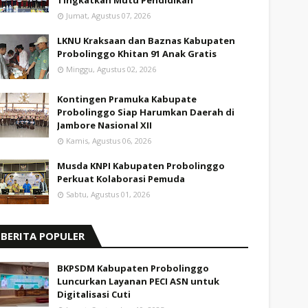
Tingkatkan Mutu Pendidikan
Jumat, Agustus 07, 2026
LKNU Kraksaan dan Baznas Kabupaten
Probolinggo Khitan 91 Anak Gratis
Minggu, Agustus 02, 2026
Kontingen Pramuka Kabupate
Probolinggo Siap Harumkan Daerah di
Jambore Nasional XII
Kamis, Agustus 06, 2026
Musda KNPI Kabupaten Probolinggo
Perkuat Kolaborasi Pemuda
Sabtu, Agustus 01, 2026
BERITA POPULER
BKPSDM Kabupaten Probolinggo
Luncurkan Layanan PECI ASN untuk
Digitalisasi Cuti