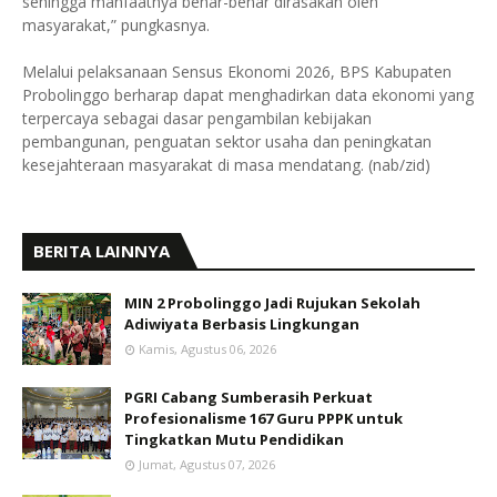
sehingga manfaatnya benar-benar dirasakan oleh
masyarakat,” pungkasnya.
Melalui pelaksanaan Sensus Ekonomi 2026, BPS Kabupaten
Probolinggo berharap dapat menghadirkan data ekonomi yang
terpercaya sebagai dasar pengambilan kebijakan
pembangunan, penguatan sektor usaha dan peningkatan
kesejahteraan masyarakat di masa mendatang. (nab/zid)
BERITA LAINNYA
MIN 2 Probolinggo Jadi Rujukan Sekolah
Adiwiyata Berbasis Lingkungan
Kamis, Agustus 06, 2026
PGRI Cabang Sumberasih Perkuat
Profesionalisme 167 Guru PPPK untuk
Tingkatkan Mutu Pendidikan
Jumat, Agustus 07, 2026