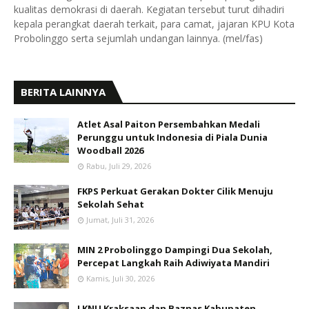
kualitas demokrasi di daerah. Kegiatan tersebut turut dihadiri
kepala perangkat daerah terkait, para camat, jajaran KPU Kota
Probolinggo serta sejumlah undangan lainnya. (mel/fas)
BERITA LAINNYA
Atlet Asal Paiton Persembahkan Medali
Perunggu untuk Indonesia di Piala Dunia
Woodball 2026
Rabu, Juli 29, 2026
FKPS Perkuat Gerakan Dokter Cilik Menuju
Sekolah Sehat
Jumat, Juli 31, 2026
MIN 2 Probolinggo Dampingi Dua Sekolah,
Percepat Langkah Raih Adiwiyata Mandiri
Kamis, Juli 30, 2026
LKNU Kraksaan dan Baznas Kabupaten