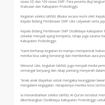
siswa SD dan 100 siswa SMP. Para peserta diuji langsung
Kraksaan dan Kabupaten Probolinggo.
Kegiatan seleksi tahfidz dibuka secara resmi oleh Kep
Kepala Bidang Pembinaan SMP Like Lidyawati serta jaja
Kepala Bidang Pembinaan SMP Disdikdaya Kabupaten Pr
sekadar menjadi ajang kompetisi, tetapi juga sarana me
Kabupaten Probolinggo.
“Kami berharap kegiatan ini mampu mempererat hubunga
mereka bisa saling bersinergi dan memberikan aura posit
Menurut Like, kegiatan tahfidz juga menjadi media pembe
semangat berjuang dan sikap pantang menyerah dalam
“Anak-anak diajarkan untuk mengakui keunggulan lawan,
mengalami kegagalan. Harapannya mereka terus termoti
Ia menambahkan seleksi tahfidz Al-Qur’an tersebut mer
dikembangkan Disdikdaya Kabupaten Probolinggo untuk 