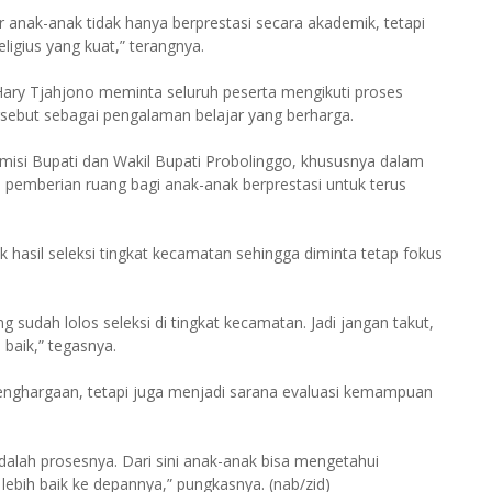
r anak-anak tidak hanya berprestasi secara akademik, tetapi
igius yang kuat,” terangnya.
ary Tjahjono meminta seluruh peserta mengikuti proses
ersebut sebagai pengalaman belajar yang berharga.
 misi Bupati dan Wakil Bupati Probolinggo, khususnya dalam
i pemberian ruang bagi anak-anak berprestasi untuk terus
 hasil seleksi tingkat kecamatan sehingga diminta tetap fokus
ng sudah lolos seleksi di tingkat kecamatan. Jadi jangan takut,
baik,” tegasnya.
penghargaan, tetapi juga menjadi sarana evaluasi kemampuan
dalah prosesnya. Dari sini anak-anak bisa mengetahui
ebih baik ke depannya,” pungkasnya. (nab/zid)