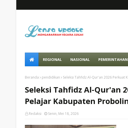
REGIONAL
NASIONAL
PEMERINTAHAN
Beranda
pendidikan
Seleksi Tahfidz Al-Qur'an 2026 Perkuat 
Seleksi Tahfidz Al-Qur'an 
Pelajar Kabupaten Proboli
Redaksi
Senin, Mei 18, 2026