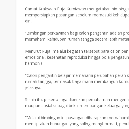
Camat Kraksaan Puja Kurniawan mengatakan bimbingan 
mempersiapkan pasangan sebelum memasuki kehidupan 
dini.
“Bimbingan perkawinan bagi calon pengantin adalah 
memahami kehidupan rumah tangga secara lebih matan
Menurut Puja, melalui kegiatan tersebut para calon p
emosional, kesehatan reproduksi hingga pola pengas
harmonis.
“Calon pengantin belajar memahami perubahan peran s
rumah tangga, termasuk bagaimana membangun komunika
jelasnya.
Selain itu, peserta juga diberikan pemahaman mengenai 
maupun sosial sebagai bekal membangun keluarga yang
“Melalui bimbingan ini pasangan diharapkan memaham
menciptakan hubungan yang saling menghormati, penuh 