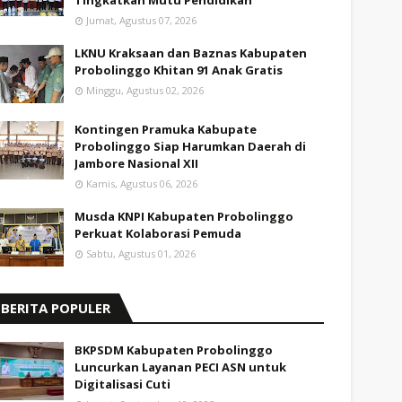
Tingkatkan Mutu Pendidikan
Jumat, Agustus 07, 2026
LKNU Kraksaan dan Baznas Kabupaten
Probolinggo Khitan 91 Anak Gratis
Minggu, Agustus 02, 2026
Kontingen Pramuka Kabupate
Probolinggo Siap Harumkan Daerah di
Jambore Nasional XII
Kamis, Agustus 06, 2026
Musda KNPI Kabupaten Probolinggo
Perkuat Kolaborasi Pemuda
Sabtu, Agustus 01, 2026
BERITA POPULER
BKPSDM Kabupaten Probolinggo
Luncurkan Layanan PECI ASN untuk
Digitalisasi Cuti