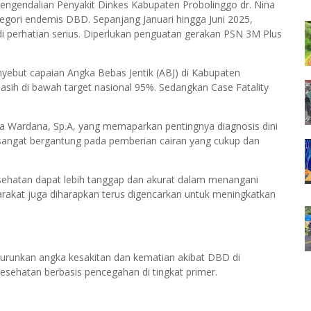
gendalian Penyakit Dinkes Kabupaten Probolinggo dr. Nina
gori endemis DBD. Sepanjang Januari hingga Juni 2025,
i perhatian serius. Diperlukan penguatan gerakan PSN 3M Plus
ebut capaian Angka Bebas Jentik (ABJ) di Kabupaten
sih di bawah target nasional 95%. Sedangkan Case Fatality
ga Wardana, Sp.A, yang memaparkan pentingnya diagnosis dini
sangat bergantung pada pemberian cairan yang cukup dan
kesehatan dapat lebih tanggap dan akurat dalam menangani
rakat juga diharapkan terus digencarkan untuk meningkatkan
nurunkan angka kesakitan dan kematian akibat DBD di
sehatan berbasis pencegahan di tingkat primer.