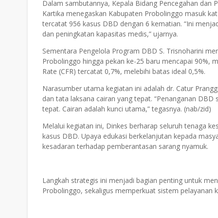
Dalam sambutannya, Kepala Bidang Pencegahan dan Pen
Kartika menegaskan Kabupaten Probolinggo masuk kate
tercatat 956 kasus DBD dengan 6 kematian. “Ini menjad
dan peningkatan kapasitas medis,” ujarnya.
Sementara Pengelola Program DBD S. Trisnoharini meny
Probolinggo hingga pekan ke-25 baru mencapai 90%, ma
Rate (CFR) tercatat 0,7%, melebihi batas ideal 0,5%.
Narasumber utama kegiatan ini adalah dr. Catur Prang
dan tata laksana cairan yang tepat. “Penanganan DBD 
tepat. Cairan adalah kunci utama,” tegasnya. (nab/zid)
Melalui kegiatan ini, Dinkes berharap seluruh tenaga 
kasus DBD. Upaya edukasi berkelanjutan kepada masya
kesadaran terhadap pemberantasan sarang nyamuk.
Langkah strategis ini menjadi bagian penting untuk me
Probolinggo, sekaligus memperkuat sistem pelayanan ke