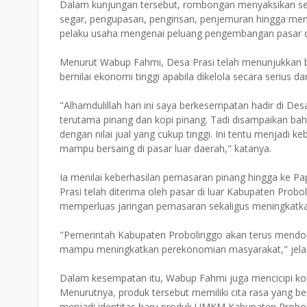
Dalam kunjungan tersebut, rombongan menyaksikan sel
segar, pengupasan, pengirisan, penjemuran hingga men
pelaku usaha mengenai peluang pengembangan pasar da
Menurut Wabup Fahmi, Desa Prasi telah menunjukkan
bernilai ekonomi tinggi apabila dikelola secara serius dan
"Alhamdulillah hari ini saya berkesempatan hadir di Des
terutama pinang dan kopi pinang. Tadi disampaikan ba
dengan nilai jual yang cukup tinggi. Ini tentu menjadi
mampu bersaing di pasar luar daerah," katanya.
Ia menilai keberhasilan pemasaran pinang hingga ke P
Prasi telah diterima oleh pasar di luar Kabupaten Probo
memperluas jaringan pemasaran sekaligus meningkatka
"Pemerintah Kabupaten Probolinggo akan terus mend
mampu meningkatkan perekonomian masyarakat," jela
Dalam kesempatan itu, Wabup Fahmi juga mencicipi kop
Menurutnya, produk tersebut memiliki cita rasa yang 
menjadi identitas baru produk UMKM Kabupaten Probol