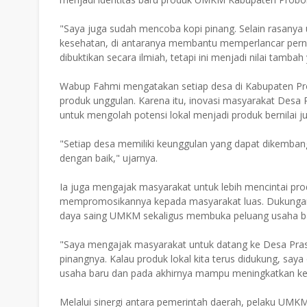
"Saya juga sudah mencoba kopi pinang. Selain rasanya u
kesehatan, di antaranya membantu memperlancar pern
dibuktikan secara ilmiah, tetapi ini menjadi nilai tamba
Wabup Fahmi mengatakan setiap desa di Kabupaten Pro
produk unggulan. Karena itu, inovasi masyarakat Desa 
untuk mengolah potensi lokal menjadi produk bernilai jua
"Setiap desa memiliki keunggulan yang dapat dikembangk
dengan baik," ujarnya.
Ia juga mengajak masyarakat untuk lebih mencintai p
mempromosikannya kepada masyarakat luas. Dukungan t
daya saing UMKM sekaligus membuka peluang usaha ba
"Saya mengajak masyarakat untuk datang ke Desa Pras
pinangnya. Kalau produk lokal kita terus didukung, s
usaha baru dan pada akhirnya mampu meningkatkan ke
Melalui sinergi antara pemerintah daerah, pelaku UMK