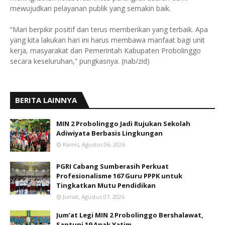
mewujudkan pelayanan publik yang semakin baik.
“Mari berpikir positif dan terus memberikan yang terbaik. Apa
yang kita lakukan hari ini harus membawa manfaat bagi unit
kerja, masyarakat dan Pemerintah Kabupaten Probolinggo
secara keseluruhan,” pungkasnya. (nab/zid)
BERITA LAINNYA
MIN 2 Probolinggo Jadi Rujukan Sekolah
Adiwiyata Berbasis Lingkungan
Kamis, Agustus 06, 2026
PGRI Cabang Sumberasih Perkuat
Profesionalisme 167 Guru PPPK untuk
Tingkatkan Mutu Pendidikan
Jumat, Agustus 07, 2026
Jum’at Legi MIN 2 Probolinggo Bershalawat,
Santuni 19 Anak Yatim