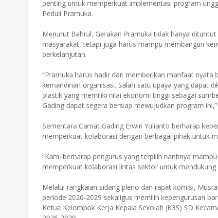
penting untuk memperkuat implementasi program unggu
Peduli Pramuka.
Menurut Bahrul, Gerakan Pramuka tidak hanya dituntut 
masyarakat, tetapi juga harus mampu membangun keman
berkelanjutan.
“Pramuka harus hadir dan memberikan manfaat nyata bag
kemandirian organisasi. Salah satu upaya yang dapat d
plastik yang memiliki nilai ekonomi tinggi sebagai su
Gading dapat segera bersiap mewujudkan program ini,” 
Sementara Camat Gading Erwin Yulianto berharap kepen
memperkuat kolaborasi dengan berbagai pihak untuk 
“Kami berharap pengurus yang terpilih nantinya mamp
memperkuat kolaborasi lintas sektor untuk mendukung
Melalui rangkaian sidang pleno dan rapat komisi, Mus
periode 2026-2029 sekaligus memilih kepengurusan baru
Ketua Kelompok Kerja Kepala Sekolah (K3S) SD Kecamat
2026-2029.