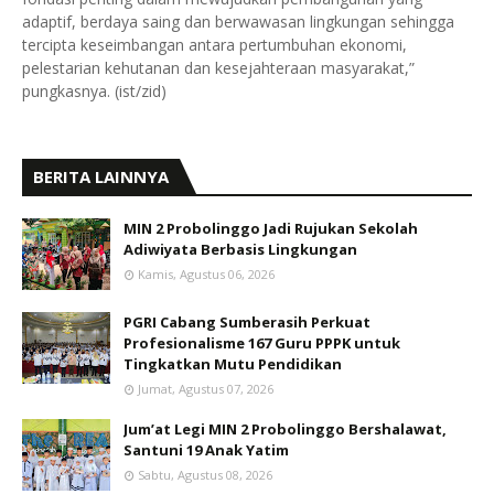
adaptif, berdaya saing dan berwawasan lingkungan sehingga
tercipta keseimbangan antara pertumbuhan ekonomi,
pelestarian kehutanan dan kesejahteraan masyarakat,”
pungkasnya. (ist/zid)
BERITA LAINNYA
MIN 2 Probolinggo Jadi Rujukan Sekolah
Adiwiyata Berbasis Lingkungan
Kamis, Agustus 06, 2026
PGRI Cabang Sumberasih Perkuat
Profesionalisme 167 Guru PPPK untuk
Tingkatkan Mutu Pendidikan
Jumat, Agustus 07, 2026
Jum’at Legi MIN 2 Probolinggo Bershalawat,
Santuni 19 Anak Yatim
Sabtu, Agustus 08, 2026