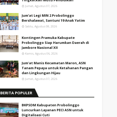
Tingkatkan Mutu Pendidikan
Jumat, Agustus 07, 2026
Jum’at Legi MIN 2 Probolinggo
Bershalawat, Santuni 19 Anak Yatim
Sabtu, Agustus 08, 2026
Kontingen Pramuka Kabupate
Probolinggo Siap Harumkan Daerah di
Jambore Nasional XII
Kamis, Agustus 06, 2026
Jum'at Manis Kecamatan Maron, ASN
Tanam Pepaya untuk Ketahanan Pangan
dan Lingkungan Hijau
Jumat, Agustus 07, 2026
BERITA POPULER
BKPSDM Kabupaten Probolinggo
Luncurkan Layanan PECI ASN untuk
Digitalisasi Cuti