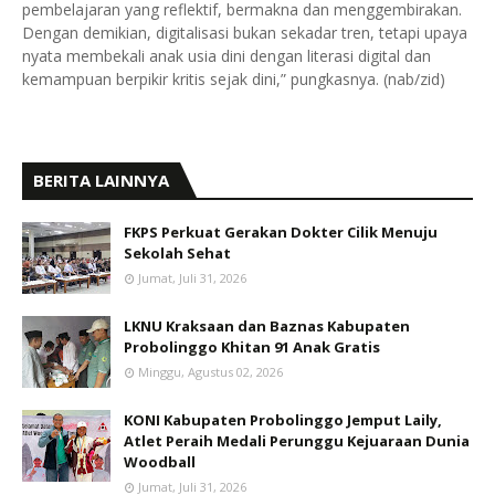
pembelajaran yang reflektif, bermakna dan menggembirakan.
Dengan demikian, digitalisasi bukan sekadar tren, tetapi upaya
nyata membekali anak usia dini dengan literasi digital dan
kemampuan berpikir kritis sejak dini,” pungkasnya. (nab/zid)
BERITA LAINNYA
FKPS Perkuat Gerakan Dokter Cilik Menuju
Sekolah Sehat
Jumat, Juli 31, 2026
LKNU Kraksaan dan Baznas Kabupaten
Probolinggo Khitan 91 Anak Gratis
Minggu, Agustus 02, 2026
KONI Kabupaten Probolinggo Jemput Laily,
Atlet Peraih Medali Perunggu Kejuaraan Dunia
Woodball
Jumat, Juli 31, 2026