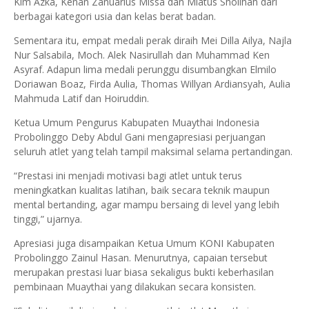
Kim Azka, Kenan Zanuarius Missa dan Miatus Sholihah dari
berbagai kategori usia dan kelas berat badan.
Sementara itu, empat medali perak diraih Mei Dilla Ailya, Najla
Nur Salsabila, Moch. Alek Nasirullah dan Muhammad Ken
Asyraf. Adapun lima medali perunggu disumbangkan Elmilo
Doriawan Boaz, Firda Aulia, Thomas Willyan Ardiansyah, Aulia
Mahmuda Latif dan Hoiruddin.
Ketua Umum Pengurus Kabupaten Muaythai Indonesia
Probolinggo Deby Abdul Gani mengapresiasi perjuangan
seluruh atlet yang telah tampil maksimal selama pertandingan.
“Prestasi ini menjadi motivasi bagi atlet untuk terus
meningkatkan kualitas latihan, baik secara teknik maupun
mental bertanding, agar mampu bersaing di level yang lebih
tinggi,” ujarnya.
Apresiasi juga disampaikan Ketua Umum KONI Kabupaten
Probolinggo Zainul Hasan. Menurutnya, capaian tersebut
merupakan prestasi luar biasa sekaligus bukti keberhasilan
pembinaan Muaythai yang dilakukan secara konsisten.