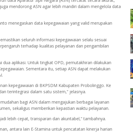
uh data Aparatur Sipil Negara (ASN) tercatat secara akurat,
n ini juga mendorong ASN agar lebih mandiri dalam mengelola data
anto menegaskan data kepegawaian yang valid merupakan
mastikan seluruh informasi kepegawaian selalu sesuai
berpengaruh terhadap kualitas pelayanan dan pengambilan
i dua aplikasi. Untuk tingkat OPD, pemutakhiran dilakukan
Kepegawaian. Sementara itu, setiap ASN dapat melakukan
I.
yanan kepegawaian di BKPSDM Kabupaten Probolinggo. Ke
n terintegrasi dalam satu sistem,” jelasnya.
mudahan bagi ASN dalam mengajukan berbagai layanan
men, sekaligus memberikan kepastian waktu pelayanan.
adi lebih cepat, transparan dan akuntabel,” tambahnya.
nan, antara lain E-Stamina untuk pencatatan kinerja harian