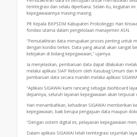
Pemutakhiran data ini bertujuan untuk memastikan selur
terintegrasi dan selalu diperbarui. Selain itu, kegiata
kepegawaiannya masing-masing.
Plt Kepala BKPSDM Kabupaten Probolinggo Hari Krisw
fondasi utama dalam pengelolaan manajemen ASN.
“Pemutakhiran data merupakan proses penting untuk me
dengan kondisi terkini. Data yang akurat akan sangat 
kebijakan di bidang kepegawaian,” ujarnya.
Ia menjelaskan, pembaruan data dapat dilakukan melalu
melalui aplikasi SIAP Reborn oleh Kasubag Umum dan 
pembaruan data secara mandiri melalui aplikasi SIGAWA
“Aplikasi SIGAWAI kami rancang sebagai dashboard la
depannya, seluruh layanan kepegawaian akan terpusat da
Hari menambahkan, kehadiran SIGAWAI memberikan ke
kepegawaian, baik berupa pengajuan data maupun doku
“Dengan sistem digital ini, pelayanan kepegawaian menj
Dalam aplikasi SIGAWAI telah terintegrasi sejumlah laya