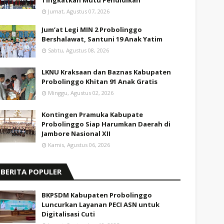
Tingkatkan Mutu Pendidikan
Jumat, Agustus 07, 2026
Jum’at Legi MIN 2 Probolinggo
Bershalawat, Santuni 19 Anak Yatim
Sabtu, Agustus 08, 2026
LKNU Kraksaan dan Baznas Kabupaten
Probolinggo Khitan 91 Anak Gratis
Minggu, Agustus 02, 2026
Kontingen Pramuka Kabupate
Probolinggo Siap Harumkan Daerah di
Jambore Nasional XII
Kamis, Agustus 06, 2026
BERITA POPULER
BKPSDM Kabupaten Probolinggo
Luncurkan Layanan PECI ASN untuk
Digitalisasi Cuti