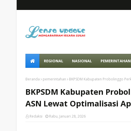
REGIONAL
NASIONAL
PEMERINTAHAN
Beranda
pemerintahan
BKPSDM Kabupaten Probolinggo Perku
BKPSDM Kabupaten Proboli
ASN Lewat Optimalisasi Ap
Redaksi
Rabu, Januari 28, 2026