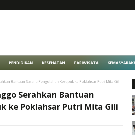
PENDIDIKAN
KESEHATAN
PARIWISATA
KEMASYARAK
hkan Bantuan Sarana Pengolahan Kerupuk ke Poklahsar Putri Mita Gili
nggo Serahkan Bantuan
 ke Poklahsar Putri Mita Gili