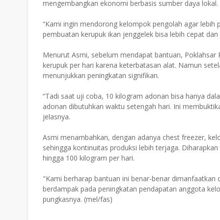
mengembangkan ekonomi berbasis sumber daya lokal.
“Kami ingin mendorong kelompok pengolah agar lebih pro
pembuatan kerupuk ikan jenggelek bisa lebih cepat dan h
Menurut Asmi, sebelum mendapat bantuan, Poklahsar P
kerupuk per hari karena keterbatasan alat. Namun sete
menunjukkan peningkatan signifikan.
“Tadi saat uji coba, 10 kilogram adonan bisa hanya da
adonan dibutuhkan waktu setengah hari. Ini membuktika
jelasnya.
Asmi menambahkan, dengan adanya chest freezer, kelo
sehingga kontinuitas produksi lebih terjaga. Diharapka
hingga 100 kilogram per hari.
"Kami berharap bantuan ini benar-benar dimanfaatkan 
berdampak pada peningkatan pendapatan anggota kelo
pungkasnya. (mel/fas)