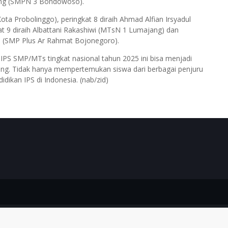
tang (SMPN 3 Bondowoso).
Kota Probolinggo), peringkat 8 diraih Ahmad Alfian Irsyadul
at 9 diraih Albattani Rakashiwi (MTsN 1 Lumajang) dan
h (SMP Plus Ar Rahmat Bojonegoro).
IPS SMP/MTs tingkat nasional tahun 2025 ini bisa menjadi
ang. Tidak hanya mempertemukan siswa dari berbagai penjuru
dikan IPS di Indonesia. (nab/zid)
Theme