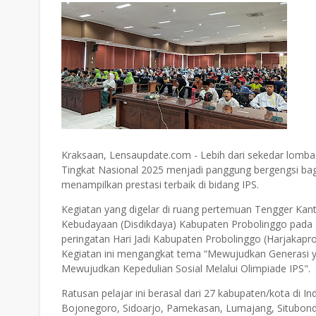
Kraksaan, Lensaupdate.com - Lebih dari sekedar lomb
Tingkat Nasional 2025 menjadi panggung bergengsi bagi
menampilkan prestasi terbaik di bidang IPS.
Kegiatan yang digelar di ruang pertemuan Tengger Kan
Kebudayaan (Disdikdaya) Kabupaten Probolinggo pada S
peringatan Hari Jadi Kabupaten Probolinggo (Harjakapro
Kegiatan ini mengangkat tema “Mewujudkan Generasi ya
Mewujudkan Kepedulian Sosial Melalui Olimpiade IPS".
Ratusan pelajar ini berasal dari 27 kabupaten/kota di 
Bojonegoro, Sidoarjo, Pamekasan, Lumajang, Situbon