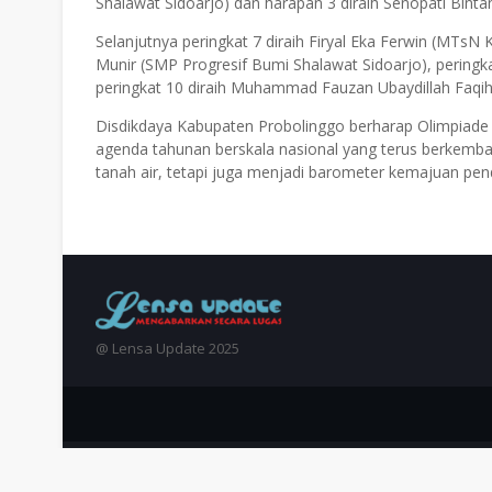
Shalawat Sidoarjo) dan harapan 3 diraih Senopati Bin
Selanjutnya peringkat 7 diraih Firyal Eka Ferwin (MTsN 
Munir (SMP Progresif Bumi Shalawat Sidoarjo), peringk
peringkat 10 diraih Muhammad Fauzan Ubaydillah Faqi
Disdikdaya Kabupaten Probolinggo berharap Olimpiade 
agenda tahunan berskala nasional yang terus berkemb
tanah air, tetapi juga menjadi barometer kemajuan pendi
@ Lensa Update 2025
Crafted with
by
Blogger Themes
| Distributed by
Gooyaabi 