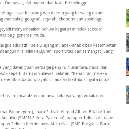
atan, Denpasar, Kabupaten dan Kota Probolinggo.
i berbagai latar belakang dan daerah yang bersaing dalam
g mencakup geografi, sejarah, ekonomi dan sosiologi.
jayadi menyampaikan bahwa kegiatan ini tidak sekedar
kter bagi generasi muda.
aligus edukatif. Melalui ajang ini, anak-anak diberi kesempatan
bangun nilai-nilai kejujuran, sportivitas dan semangat juang,”
 yang datang dari berbagai penjuru Nusantara, mulai dari
sok seperti Barru di Sulawesi Selatan. “Kehadiran mereka
enembus batas wilayah. Ini adalah kontribusi nyata untuk
 berhasil mencatatkan namanya sebagai yang terbaik dari
hmat Bojonegoro), juara 2 diraih Ahmad Afham Billah Aftoni
Ariquino (SMPN 2 Kota Pasuruan), harapan 1 diraih Astriane
apan 2 diraih Kenzie Javas Attila Nala (SMP Progresif Bumi