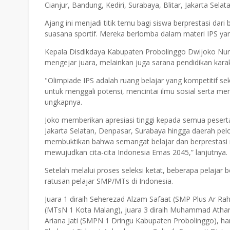
Cianjur, Bandung, Kediri, Surabaya, Blitar, Jakarta Sel
Ajang ini menjadi titik temu bagi siswa berprestasi dar
suasana sportif. Mereka berlomba dalam materi IPS yan
Kepala Disdikdaya Kabupaten Probolinggo Dwijoko Nur
mengejar juara, melainkan juga sarana pendidikan kara
"Olimpiade IPS adalah ruang belajar yang kompetitif sek
untuk menggali potensi, mencintai ilmu sosial serta mem
ungkapnya.
Joko memberikan apresiasi tinggi kepada semua peserta
Jakarta Selatan, Denpasar, Surabaya hingga daerah pelo
membuktikan bahwa semangat belajar dan berprestasi m
mewujudkan cita-cita Indonesia Emas 2045,” lanjutnya.
Setelah melalui proses seleksi ketat, beberapa pelajar
ratusan pelajar SMP/MTs di Indonesia.
Juara 1 diraih Seherezad Alzam Safaat (SMP Plus Ar Ra
(MTsN 1 Kota Malang), juara 3 diraih Muhammad Athar 
Ariana Jati (SMPN 1 Dringu Kabupaten Probolinggo), har