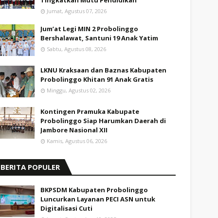
Tingkatkan Mutu Pendidikan
Jumat, Agustus 07, 2026
Jum’at Legi MIN 2 Probolinggo
Bershalawat, Santuni 19 Anak Yatim
Sabtu, Agustus 08, 2026
LKNU Kraksaan dan Baznas Kabupaten
Probolinggo Khitan 91 Anak Gratis
Minggu, Agustus 02, 2026
Kontingen Pramuka Kabupate
Probolinggo Siap Harumkan Daerah di
Jambore Nasional XII
Kamis, Agustus 06, 2026
BERITA POPULER
BKPSDM Kabupaten Probolinggo
Luncurkan Layanan PECI ASN untuk
Digitalisasi Cuti