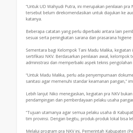
“Untuk UD Wahyudi Putra, ini merupakan penilaian pra N
tersebut belum direkomendasikan untuk diajukan ke aud
katanya.
Beberapa catatan yang perlu diperbaiki antara lain p
sesuai serta peningkatan sarana dan prasarana higiene s
Sementara bagi Kelompok Tani Madu Malika, kegiatan
sertifikasi NKV. Berdasarkan penilaian awal, kelompok
administrasi dan memperbaiki aspek teknis pengolahan
“Untuk Madu Malika, perlu ada penyempurnaan dokumen s
sanitasi agar memenuhi standar keamanan pangan,” im
Lebih lanjut Niko menegaskan, kegiatan pra NKV bukan h
pendampingan dan pemberdayaan pelaku usaha pangan
“Tujuan utamanya agar semua pelaku usaha di Kabupat
tim provinsi. Dengan begitu, produk-produk lokal bisa l
Melalui program pra NKV ini, Pemerintah Kabupaten (P