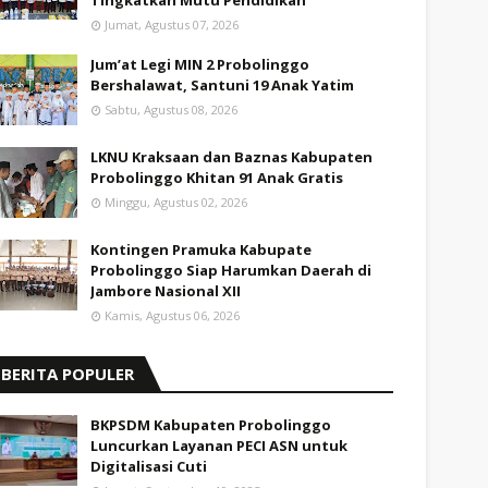
Tingkatkan Mutu Pendidikan
Jumat, Agustus 07, 2026
Jum’at Legi MIN 2 Probolinggo
Bershalawat, Santuni 19 Anak Yatim
Sabtu, Agustus 08, 2026
LKNU Kraksaan dan Baznas Kabupaten
Probolinggo Khitan 91 Anak Gratis
Minggu, Agustus 02, 2026
Kontingen Pramuka Kabupate
Probolinggo Siap Harumkan Daerah di
Jambore Nasional XII
Kamis, Agustus 06, 2026
BERITA POPULER
BKPSDM Kabupaten Probolinggo
Luncurkan Layanan PECI ASN untuk
Digitalisasi Cuti