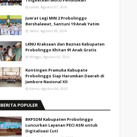
Tingkatkan Mutu Pendidikan
Jumat, Agustus 07, 2026
Jum’at Legi MIN 2 Probolinggo
Bershalawat, Santuni 19 Anak Yatim
Sabtu, Agustus 08, 2026
LKNU Kraksaan dan Baznas Kabupaten
Probolinggo Khitan 91 Anak Gratis
Minggu, Agustus 02, 2026
Kontingen Pramuka Kabupate
Probolinggo Siap Harumkan Daerah di
Jambore Nasional XII
Kamis, Agustus 06, 2026
BERITA POPULER
BKPSDM Kabupaten Probolinggo
Luncurkan Layanan PECI ASN untuk
Digitalisasi Cuti