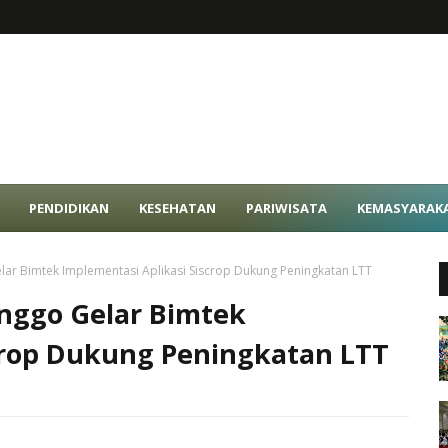
PENDIDIKAN
KESEHATAN
PARIWISATA
KEMASYARAK
ar Bimtek Implementasi Aplikasi Siscrop Dukung Peningkatan LTT
inggo Gelar Bimtek
crop Dukung Peningkatan LTT