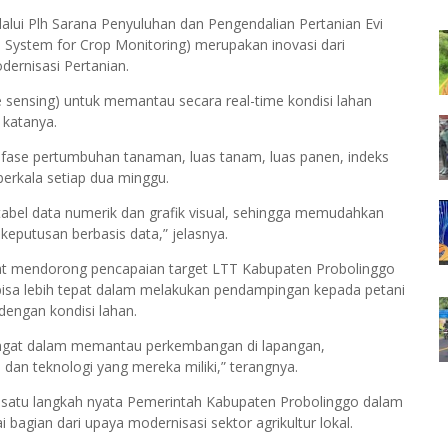
lalui Plh Sarana Penyuluhan dan Pengendalian Pertanian Evi
n System for Crop Monitoring) merupakan inovasi dari
dernisasi Pertanian.
 sensing) untuk memantau secara real-time kondisi lahan
 katanya.
i fase pertumbuhan tanaman, luas tanam, luas panen, indeks
berkala setiap dua minggu.
f, tabel data numerik dan grafik visual, sehingga memudahkan
putusan berbasis data,” jelasnya.
at mendorong pencapaian target LTT Kabupaten Probolinggo
bisa lebih tepat dalam melakukan pendampingan kepada petani
engan kondisi lahan.
emangat dalam memantau perkembangan di lapangan,
dan teknologi yang mereka miliki,” terangnya.
h satu langkah nyata Pemerintah Kabupaten Probolinggo dalam
i bagian dari upaya modernisasi sektor agrikultur lokal.