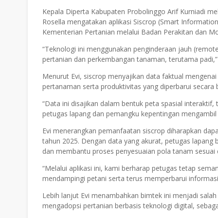
Kepala Diperta Kabupaten Probolinggo Arif Kurniadi me
Rosella mengatakan aplikasi Siscrop (Smart Informatio
Kementerian Pertanian melalui Badan Perakitan dan Mo
“Teknologi ini menggunakan penginderaan jauh (remote
pertanian dan perkembangan tanaman, terutama padi,”
Menurut Evi, siscrop menyajikan data faktual mengena
pertanaman serta produktivitas yang diperbarui secara 
“Data ini disajikan dalam bentuk peta spasial interakti
petugas lapang dan pemangku kepentingan mengambil ke
Evi menerangkan pemanfaatan siscrop diharapkan dap
tahun 2025. Dengan data yang akurat, petugas lapang 
dan membantu proses penyesuaian pola tanam sesuai d
“Melalui aplikasi ini, kami berharap petugas tetap s
mendampingi petani serta terus memperbarui informasi 
Lebih lanjut Evi menambahkan bimtek ini menjadi sala
mengadopsi pertanian berbasis teknologi digital, sebaga