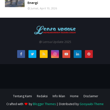
Energi
Jumat, April 10, 2026
@ Lensa Update 2025
Tentang Kami
Redaksi
Info Iklan
Home
Disclaimer
Crafted with
by
Blogger Themes
| Distributed by
Gooyaabi Theme