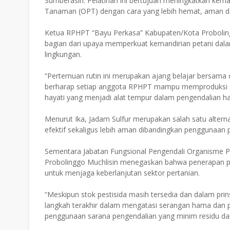
Sumberasih. Pelatihan ini bertujuan meningkatkan k
Tanaman (OPT) dengan cara yang lebih hemat, aman da
Ketua RPHPT “Bayu Perkasa” Kabupaten/Kota Proboling
bagian dari upaya memperkuat kemandirian petani dal
lingkungan.
“Pertemuan rutin ini merupakan ajang belajar bersama
berharap setiap anggota RPHPT mampu memproduksi sa
hayati yang menjadi alat tempur dalam pengendalian ha
Menurut Ika, Jadam Sulfur merupakan salah satu altern
efektif sekaligus lebih aman dibandingkan penggunaan pe
Sementara Jabatan Fungsional Pengendali Organisme 
Probolinggo Muchlisin menegaskan bahwa penerapan p
untuk menjaga keberlanjutan sektor pertanian.
“Meskipun stok pestisida masih tersedia dan dalam pr
langkah terakhir dalam mengatasi serangan hama dan p
penggunaan sarana pengendalian yang minim residu dan 