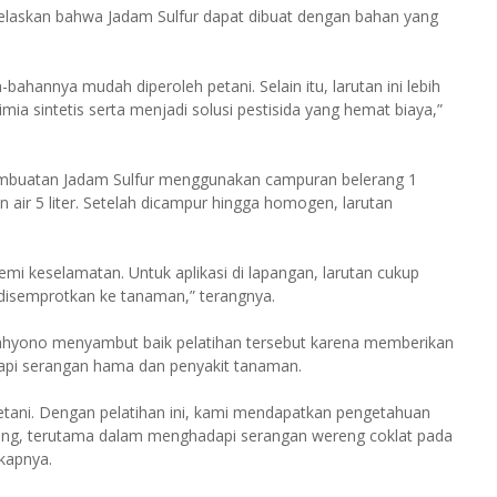
elaskan bahwa Jadam Sulfur dapat dibuat dengan bahan yang
ahannya mudah diperoleh petani. Selain itu, larutan ini lebih
ia sintetis serta menjadi solusi pestisida yang hemat biaya,”
embuatan Jadam Sulfur menggunakan campuran belerang 1
air 5 liter. Setelah dicampur hingga homogen, larutan
mi keselamatan. Untuk aplikasi di lapangan, larutan cukup
um disemprotkan ke tanaman,” terangnya.
hyono menyambut baik pelatihan tersebut karena memberikan
dapi serangan hama dan penyakit tanaman.
etani. Dengan pelatihan ini, kami mendapatkan pengetahuan
ang, terutama dalam menghadapi serangan wereng coklat pada
kapnya.