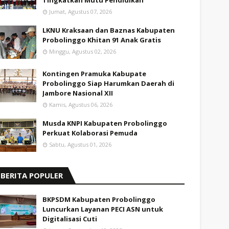
Tingkatkan Mutu Pendidikan
Jumat, Agustus 07, 2026
LKNU Kraksaan dan Baznas Kabupaten
Probolinggo Khitan 91 Anak Gratis
Minggu, Agustus 02, 2026
Kontingen Pramuka Kabupate
Probolinggo Siap Harumkan Daerah di
Jambore Nasional XII
Kamis, Agustus 06, 2026
Musda KNPI Kabupaten Probolinggo
Perkuat Kolaborasi Pemuda
Sabtu, Agustus 01, 2026
BERITA POPULER
BKPSDM Kabupaten Probolinggo
Luncurkan Layanan PECI ASN untuk
Digitalisasi Cuti