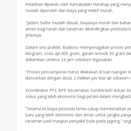
Pelatihan dipandu oleh Kamaluddin Harahap yang menj
mudah diperoleh dan biaya yang relatif murah.
“Jadam Sulfur mudah dibuat, biayanya murah dan bahan-b
aman bagi tanah dan tanaman dibandingkan pestisida kim
jelasnya.
Dalam sesi praktik, Budiono memperagakan proses p
kilogram, soda api 800 gram, garam krosok 50 gram dan 
didiamkan selama 24 jam sebelum digunakan.
“Proses pencampuran harus dilakukan di luar ruangan de
diencerkan dengan dosis 2 mililiter per liter air sebel
Koordinator PPL BPP Kecamatan Sumberasih Adsan Ra
solusi yang lebih ekonomis bagi petani dalam mengha
“Selama ini biaya pestisida kimia cukup memberatkan p
baru yang lebih ekonomis dan aman untuk jangka panj
tanaman padi maupun penyakit bulai pada jagung,” ung