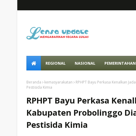
REGIONAL
NASIONAL
PEMERINTAHAN
Beranda
kemasyarakatan
RPHPT Bayu Perkasa Kenalkan Jadam
Pestisida Kimia
RPHPT Bayu Perkasa Kenalk
Kabupaten Probolinggo Di
Pestisida Kimia