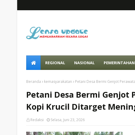
REGIONAL
NASIONAL
PEMERINTAHAN
Beranda
kemasyarakatan
Petani Desa Bermi Genjot Perawata
Petani Desa Bermi Genjot 
Kopi Krucil Ditarget Meni
Redaksi
Selasa, Juni 23, 2026