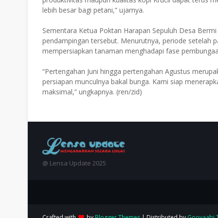
lebih besar bagi petani,” ujarnya.
Sementara Ketua Poktan Harapan Sepuluh Desa Bermi 
pendampingan tersebut. Menurutnya, periode setelah 
mempersiapkan tanaman menghadapi fase pembungaa
“Pertengahan Juni hingga pertengahan Agustus merupa
persiapan munculnya bakal bunga. Kami siap menerapkan
maksimal,” ungkapnya. (ren/zid)
@ Lensa Update 2025
Crafted with
by
Blogger Themes
| Distributed by
Gooyaabi 