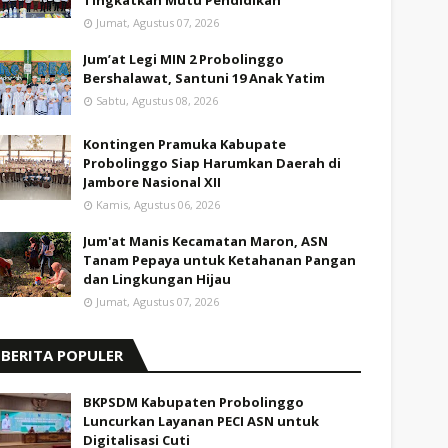
Tingkatkan Mutu Pendidikan
Jumat, Agustus 07, 2026
Jum’at Legi MIN 2 Probolinggo
Bershalawat, Santuni 19 Anak Yatim
Sabtu, Agustus 08, 2026
Kontingen Pramuka Kabupate
Probolinggo Siap Harumkan Daerah di
Jambore Nasional XII
Kamis, Agustus 06, 2026
Jum'at Manis Kecamatan Maron, ASN
Tanam Pepaya untuk Ketahanan Pangan
dan Lingkungan Hijau
Jumat, Agustus 07, 2026
BERITA POPULER
BKPSDM Kabupaten Probolinggo
Luncurkan Layanan PECI ASN untuk
Digitalisasi Cuti