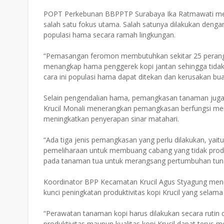
POPT Perkebunan BBPPTP Surabaya Ika Ratmawati men
salah satu fokus utama. Salah satunya dilakukan den
populasi hama secara ramah lingkungan.
“Pemasangan feromon membutuhkan sekitar 25 perangk
menangkap hama penggerek kopi jantan sehingga tida
cara ini populasi hama dapat ditekan dan kerusakan bua
Selain pengendalian hama, pemangkasan tanaman juga 
Krucil Monali menerangkan pemangkasan berfungsi mem
meningkatkan penyerapan sinar matahari.
“Ada tiga jenis pemangkasan yang perlu dilakukan, y
pemeliharaan untuk membuang cabang yang tidak prod
pada tanaman tua untuk merangsang pertumbuhan tuna
Koordinator BPP Kecamatan Krucil Agus Styagung mene
kunci peningkatan produktivitas kopi Krucil yang selama 
“Perawatan tanaman kopi harus dilakukan secara rutin 
produktivitas maupun kualitas kopi Krucil dapat teru