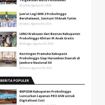
Tingkatkan Mutu Pendidikan
Jumat, Agustus 07, 2026
Jum’at Legi MIN 2 Probolinggo
Bershalawat, Santuni 19 Anak Yatim
Sabtu, Agustus 08, 2026
LKNU Kraksaan dan Baznas Kabupaten
Probolinggo Khitan 91 Anak Gratis
Minggu, Agustus 02, 2026
Kontingen Pramuka Kabupate
Probolinggo Siap Harumkan Daerah di
Jambore Nasional XII
Kamis, Agustus 06, 2026
BERITA POPULER
BKPSDM Kabupaten Probolinggo
Luncurkan Layanan PECI ASN untuk
Digitalisasi Cuti