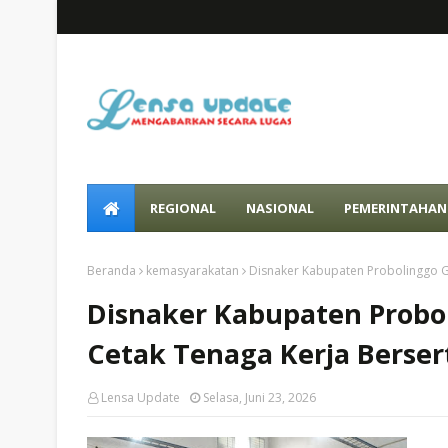
REGIONAL
NASIONAL
PEMERINTAHAN
Beranda
kemasyarakatan
Disnaker Kabupaten Probolinggo Ge
Disnaker Kabupaten Probol
Cetak Tenaga Kerja Berser
Lensa Update
Selasa, Juni 23, 2026