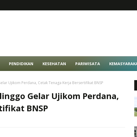
PENDIDIKAN
KESEHATAN
PARIWISATA
KEMASYARAK
lar Ujikom Perdana, Cetak Tenaga Kerja Bersertifikat BNSP
inggo Gelar Ujikom Perdana,
tifikat BNSP