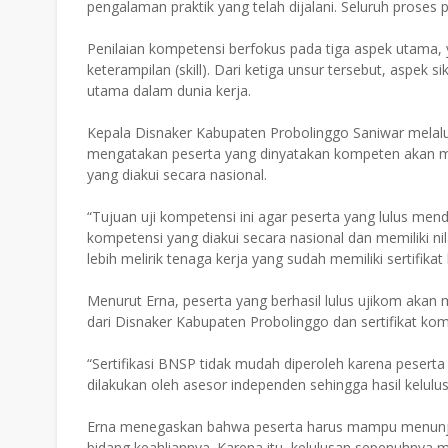
pengalaman praktik yang telah dijalani. Seluruh proses 
Penilaian kompetensi berfokus pada tiga aspek utama, y
keterampilan (skill). Dari ketiga unsur tersebut, aspek s
utama dalam dunia kerja.
Kepala Disnaker Kabupaten Probolinggo Saniwar melalui
mengatakan peserta yang dinyatakan kompeten akan mem
yang diakui secara nasional.
“Tujuan uji kompetensi ini agar peserta yang lulus mend
kompetensi yang diakui secara nasional dan memiliki n
lebih melirik tenaga kerja yang sudah memiliki sertifik
Menurut Erna, peserta yang berhasil lulus ujikom akan me
dari Disnaker Kabupaten Probolinggo dan sertifikat ko
“Sertifikasi BNSP tidak mudah diperoleh karena peserta h
dilakukan oleh asesor independen sehingga hasil kelul
Erna menegaskan bahwa peserta harus mampu menunjukk
bidang keahliannya. Karena itu, kelulusan sepenuhnya 