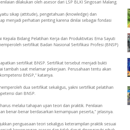
penilaian dilakukan oleh asesor dari LSP BLKI Singosari Malang.
aitu sikap (attitude), pengetahuan (knowledge) dan
ikap menjadi perhatian penting karena dinilai sebagai fondasi
 Kepala Bidang Pelatihan Kerja dan Produktivitas Erna Sayuti
peroleh sertifikat Badan Nasional Sertifikasi Profesi (BNSP)
apatkan sertifikat BNSP. Sertifikat tersebut menjadi bukti
ilai tambah saat melamar pekerjaan. Perusahaan tentu akan
at kompetensi BNSP,” katanya.
mperoleh dua sertifikat sekaligus, yakni sertifikat pelatihan
mpetensi dari BNSP.
arus melalui tahapan ujian teori dan praktik. Penilaian
usan benar-benar berdasarkan kemampuan peserta,” jelasnya.
an penguasaan teori sekaligus keterampilan praktik sesuai
menjadi kewenangan asesor dan tidak dapat dipengaruhi pihak