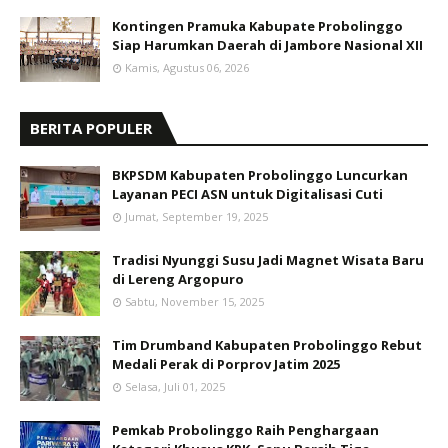
Kontingen Pramuka Kabupate Probolinggo
Siap Harumkan Daerah di Jambore Nasional XII
Kamis, Agustus 06, 2026
BERITA POPULER
BKPSDM Kabupaten Probolinggo Luncurkan
Layanan PECI ASN untuk Digitalisasi Cuti
Jumat, September 19, 2025
Tradisi Nyunggi Susu Jadi Magnet Wisata Baru
di Lereng Argopuro
Sabtu, November 15, 2025
Tim Drumband Kabupaten Probolinggo Rebut
Medali Perak di Porprov Jatim 2025
Selasa, Juli 01, 2025
Pemkab Probolinggo Raih Penghargaan