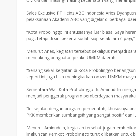
UMKM dari masing-masing kecamatan yang menampilkan
Sales Exclusive PT Heinz ABC Indonesia Aries Dyanputr
pelaksanaan Akademi ABC yang digelar di berbagai daer
“Kota Probolinggo ini antusiasnya luar biasa. Saya hera
pagi, tetapi di sini peserta sudah siap sejak jam 6 pagi,”
Menurut Aries, kegiatan tersebut sekaligus menjadi s
mendukung penguatan pelaku UMKM daerah.
“Senang sekali kegiatan di Kota Probolinggo berlangsun
seperti ini juga bisa meningkatkan omzet UMKM masyar
Sementara Wali Kota Probolinggo dr. Aminuddin menga
menjadi penggerak program pemberdayaan masyarakat h
“Ini sejalan dengan program pemerintah, khususnya pen
PKK memberikan sumbangsih yang sangat positif dan lua
Menurut Aminuddin, kegiatan tersebut juga memberika
lingkungan Pemkot Probolinggo turut dilibatkan untuk