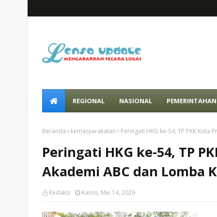
REGIONAL
NASIONAL
PEMERINTAHAN
Beranda
kemasyarakatan
Peringati HKG ke-54, TP PKK Kota 
Peringati HKG ke-54, TP PK
Akademi ABC dan Lomba K
Redaksi
Kamis, Mei 14, 2026