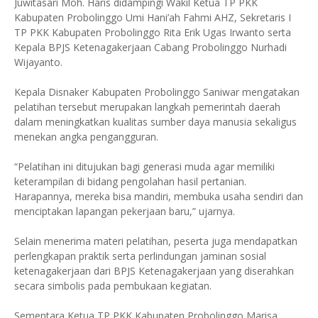
Juwitasari Moh. Haris didampingi Wakil Ketua TP PKK
Kabupaten Probolinggo Umi Hani’ah Fahmi AHZ, Sekretaris I
TP PKK Kabupaten Probolinggo Rita Erik Ugas Irwanto serta
Kepala BPJS Ketenagakerjaan Cabang Probolinggo Nurhadi
Wijayanto.
Kepala Disnaker Kabupaten Probolinggo Saniwar mengatakan
pelatihan tersebut merupakan langkah pemerintah daerah
dalam meningkatkan kualitas sumber daya manusia sekaligus
menekan angka pengangguran.
“Pelatihan ini ditujukan bagi generasi muda agar memiliki
keterampilan di bidang pengolahan hasil pertanian.
Harapannya, mereka bisa mandiri, membuka usaha sendiri dan
menciptakan lapangan pekerjaan baru,” ujarnya.
Selain menerima materi pelatihan, peserta juga mendapatkan
perlengkapan praktik serta perlindungan jaminan sosial
ketenagakerjaan dari BPJS Ketenagakerjaan yang diserahkan
secara simbolis pada pembukaan kegiatan.
Sementara Ketua TP PKK Kabupaten Probolinggo Marisa