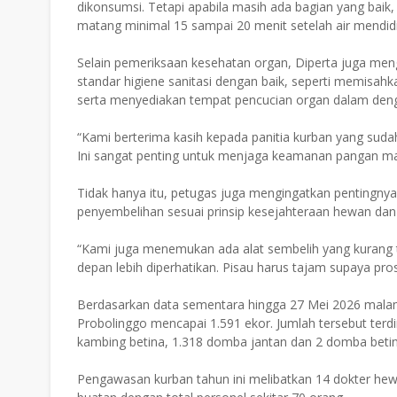
dikonsumsi. Tetapi apabila masih ada bagian yang baik
matang minimal 15 sampai 20 menit setelah air mendidi
Selain pemeriksaan kesehatan organ, Diperta juga men
standar higiene sanitasi dengan baik, seperti memisa
serta menyediakan tempat pencucian organ dalam denga
“Kami berterima kasih kepada panitia kurban yang suda
Ini sangat penting untuk menjaga keamanan pangan mas
Tidak hanya itu, petugas juga mengingatkan pentingny
penyembelihan sesuai prinsip kesejahteraan hewan dan 
“Kami juga menemukan ada alat sembelih yang kurang 
depan lebih diperhatikan. Pisau harus tajam supaya pro
Berdasarkan data sementara hingga 27 Mei 2026 malam
Probolinggo mencapai 1.591 ekor. Jumlah tersebut terdir
kambing betina, 1.318 domba jantan dan 2 domba betin
Pengawasan kurban tahun ini melibatkan 14 dokter hew