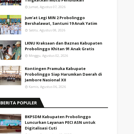
Tingkatkan Mutu Pendidikan
Jumat, Agustus 07, 2026
Jum’at Legi MIN 2 Probolinggo
Bershalawat, Santuni 19 Anak Yatim
Sabtu, Agustus 08, 2026
LKNU Kraksaan dan Baznas Kabupaten
Probolinggo Khitan 91 Anak Gratis
Minggu, Agustus 02, 2026
Kontingen Pramuka Kabupate
Probolinggo Siap Harumkan Daerah di
Jambore Nasional XII
Kamis, Agustus 06, 2026
BERITA POPULER
BKPSDM Kabupaten Probolinggo
Luncurkan Layanan PECI ASN untuk
Digitalisasi Cuti