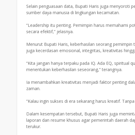
Selain penguasaan data, Bupati Haris juga menyorot
sumber daya manusia di lingkungan kecamatan.
“Leadership itu penting. Pemimpin harus memahami p
secara efektif,” jelasnya.
Menurut Bupati Haris, keberhasilan seorang pemimpin ti
juga kecerdasan emosional, integritas, kreativitas h
“Kita jangan hanya terpaku pada IQ. Ada EQ, spiritual qu
menentukan keberhasilan seseorang,” terangnya.
Ia menambahkan kreativitas menjadi faktor penting 
zaman.
“Kalau ingin sukses di era sekarang harus kreatif. Tanp
Dalam kesempatan tersebut, Bupati Haris juga meminta
laporan dan resume khusus agar pemerintah daerah da
terukur.