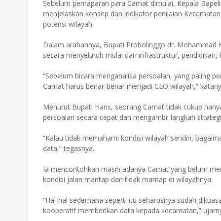
Sebelum pemaparan para Camat dimulai, Kepala Bapel
menjelaskan konsep dan indikator penilaian Kecamata
potensi wilayah.
Dalam arahannya, Bupati Probolinggo dr. Mohammad Ha
secara menyeluruh mulai dari infrastruktur, pendidikan
“Sebelum bicara menganalisa persoalan, yang paling pe
Camat harus benar-benar menjadi CEO wilayah,” katany
Menurut Bupati Haris, seorang Camat tidak cukup han
persoalan secara cepat dan mengambil langkah strategi
“Kalau tidak memahami kondisi wilayah sendiri, bagai
data,” tegasnya.
Ia mencontohkan masih adanya Camat yang belum mem
kondisi jalan mantap dan tidak mantap di wilayahnya.
“Hal-hal sederhana seperti itu seharusnya sudah dikuas
kooperatif memberikan data kepada kecamatan,” ujarn