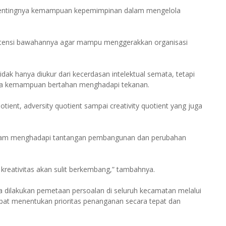
i pentingnya kemampuan kepemimpinan dalam mengelola
otensi bawahannya agar mampu menggerakkan organisasi
dak hanya diukur dari kecerdasan intelektual semata, tetapi
ingga kemampuan bertahan menghadapi tekanan.
otient, adversity quotient sampai creativity quotient yang juga
dalam menghadapi tantangan pembangunan dan perubahan
a kreativitas akan sulit berkembang,” tambahnya.
 dilakukan pemetaan persoalan di seluruh kecamatan melalui
pat menentukan prioritas penanganan secara tepat dan