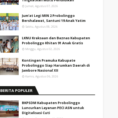
Tingkatkan Mutu Pendidikan
Jumat, Agustus 07, 2026
Jum’at Legi MIN 2 Probolinggo
Bershalawat, Santuni 19 Anak Yatim
Sabtu, Agustus 08, 2026
LKNU Kraksaan dan Baznas Kabupaten
Probolinggo Khitan 91 Anak Gratis
Minggu, Agustus 02, 2026
Kontingen Pramuka Kabupate
Probolinggo Siap Harumkan Daerah di
Jambore Nasional XII
Kamis, Agustus 06, 2026
BERITA POPULER
BKPSDM Kabupaten Probolinggo
Luncurkan Layanan PECI ASN untuk
Digitalisasi Cuti