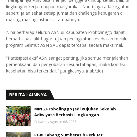
“Harapannya ASN bisa menjadi penggerak hidup sehat, baik di
lingkungan kerja maupun masyarakat. Nanti juga ada kegiatan
seperti jalan sehat setiap Jumat dan challenge kebugaran di
masing-masing instansi,” tambahnya.
Nina berharap seluruh ASN di Kabupaten Probolinggo dapat
berpartisipasi aktif agar tujuan peningkatan kesehatan melalui
program Selimut ASN SAE dapat tercapai secara maksimal.
“Partisipasi aktif ASN sangat penting. Jika semua menjalankan
pemeriksaan dan pengobatan sesuai tahapan, maka kondisi
kesehatan bisa terkendali,” pungkasnya. (nab/zid)
BERITA LAINNYA
MIN 2 Probolinggo Jadi Rujukan Sekolah
Adiwiyata Berbasis Lingkungan
Kamis, Agustus 06, 2026
PGRI Cabang Sumberasih Perkuat