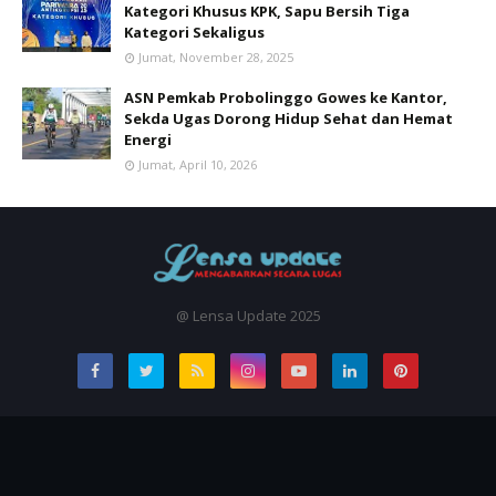
Kategori Khusus KPK, Sapu Bersih Tiga
Kategori Sekaligus
Jumat, November 28, 2025
ASN Pemkab Probolinggo Gowes ke Kantor,
Sekda Ugas Dorong Hidup Sehat dan Hemat
Energi
Jumat, April 10, 2026
@ Lensa Update 2025