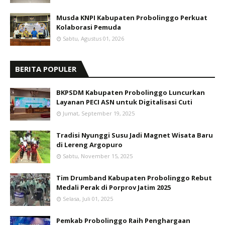
Musda KNPI Kabupaten Probolinggo Perkuat
Kolaborasi Pemuda
Sabtu, Agustus 01, 2026
BERITA POPULER
BKPSDM Kabupaten Probolinggo Luncurkan
Layanan PECI ASN untuk Digitalisasi Cuti
Jumat, September 19, 2025
Tradisi Nyunggi Susu Jadi Magnet Wisata Baru
di Lereng Argopuro
Sabtu, November 15, 2025
Tim Drumband Kabupaten Probolinggo Rebut
Medali Perak di Porprov Jatim 2025
Selasa, Juli 01, 2025
Pemkab Probolinggo Raih Penghargaan