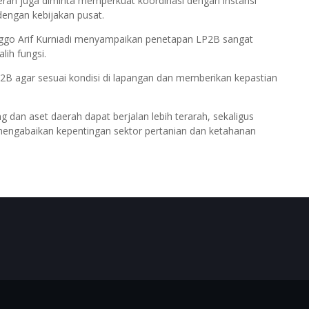
ah juga diminta memperkuat koordinasi dengan instansi
engan kebijakan pusat.
ggo Arif Kurniadi menyampaikan penetapan LP2B sangat
lih fungsi.
B agar sesuai kondisi di lapangan dan memberikan kepastian
g dan aset daerah dapat berjalan lebih terarah, sekaligus
engabaikan kepentingan sektor pertanian dan ketahanan