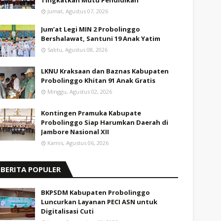
Tingkatkan Mutu Pendidikan
Jumat, Agustus 07, 2026
Jum’at Legi MIN 2 Probolinggo
Bershalawat, Santuni 19 Anak Yatim
Sabtu, Agustus 08, 2026
LKNU Kraksaan dan Baznas Kabupaten
Probolinggo Khitan 91 Anak Gratis
Minggu, Agustus 02, 2026
Kontingen Pramuka Kabupate
Probolinggo Siap Harumkan Daerah di
Jambore Nasional XII
Kamis, Agustus 06, 2026
BERITA POPULER
BKPSDM Kabupaten Probolinggo
Luncurkan Layanan PECI ASN untuk
Digitalisasi Cuti