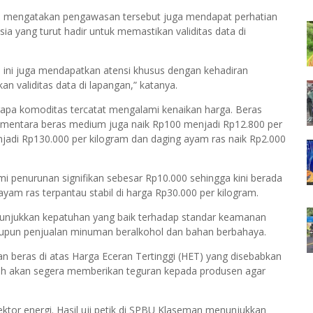
 mengatakan pengawasan tersebut juga mendapat perhatian
a yang turut hadir untuk memastikan validitas data di
i ini juga mendapatkan atensi khusus dengan kehadiran
 validitas data di lapangan,” katanya.
rapa komoditas tercatat mengalami kenaikan harga. Beras
ementara beras medium juga naik Rp100 menjadi Rp12.800 per
jadi Rp130.000 per kilogram dan daging ayam ras naik Rp2.000
mi penurunan signifikan sebesar Rp10.000 sehingga kini berada
ayam ras terpantau stabil di harga Rp30.000 per kilogram.
nunjukkan kepatuhan yang baik terhadap standar keamanan
pun penjualan minuman beralkohol dan bahan berbahaya.
beras di atas Harga Eceran Tertinggi (HET) yang disebabkan
rah akan segera memberikan teguran kepada produsen agar
ektor energi. Hasil uji petik di SPBU Klaseman menunjukkan