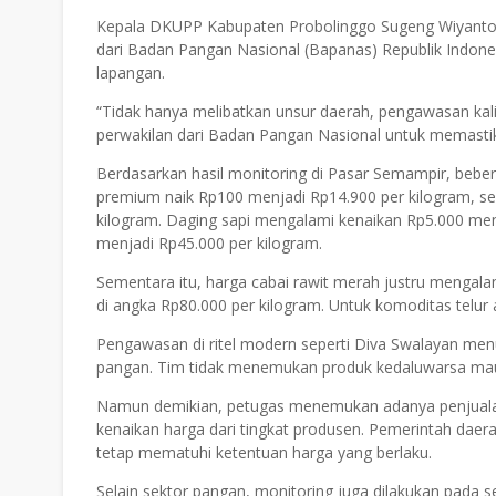
Kepala DKUPP Kabupaten Probolinggo Sugeng Wiyanto
dari Badan Pangan Nasional (Bapanas) Republik Indonesi
lapangan.
“Tidak hanya melibatkan unsur daerah, pengawasan kal
perwakilan dari Badan Pangan Nasional untuk memastikan
Berdasarkan hasil monitoring di Pasar Semampir, bebe
premium naik Rp100 menjadi Rp14.900 per kilogram, s
kilogram. Daging sapi mengalami kenaikan Rp5.000 men
menjadi Rp45.000 per kilogram.
Sementara itu, harga cabai rawit merah justru mengala
di angka Rp80.000 per kilogram. Untuk komoditas telur 
Pengawasan di ritel modern seperti Diva Swalayan me
pangan. Tim tidak menemukan produk kedaluwarsa mau
Namun demikian, petugas menemukan adanya penjualan 
kenaikan harga dari tingkat produsen. Pemerintah dae
tetap mematuhi ketentuan harga yang berlaku.
Selain sektor pangan, monitoring juga dilakukan pada s