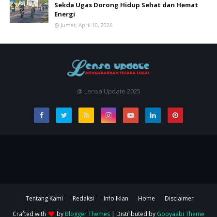
Sekda Ugas Dorong Hidup Sehat dan Hemat
Energi
Jumat, April 10, 2026
@ Lensa Update 2025
Tentang Kami
Redaksi
Info Iklan
Home
Disclaimer
Crafted with
by
Blogger Themes
| Distributed by
Gooyaabi Theme