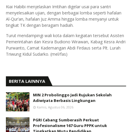
Kiai Habibi menjelaskan Imtihan digelar usai para santri
menyelesaikan ujian, dengan berbagai lomba seperti hafalan
Al-Qur’an, hafalan Juz Amma hingga lomba menyanyi untuk
tingkat TK dengan beragam hadiah.
Turut mendampingi wali kota dalam kegiatan tersebut Asisten
Pemerintahan dan Kesra Budiono Wirawan, Kabag Kesra Andri
Purwanto, Camat Kademangan Abdi Firdaus serta Plt. Lurah
Triwung Kidul Sudarko. (mel/fas)
BERITA LAINNYA
MIN 2 Probolinggo Jadi Rujukan Sekolah
Adiwiyata Berbasis Lingkungan
Kamis, Agustus 06, 2026
PGRI Cabang Sumberasih Perkuat
Profesionalisme 167 Guru PPPK untuk
Tingkatkan Mutu Pendidikan