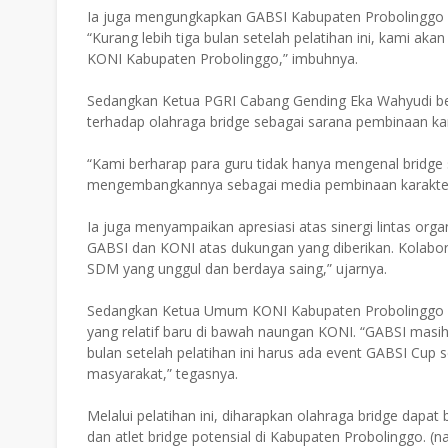
Ia juga mengungkapkan GABSI Kabupaten Probolinggo be
“Kurang lebih tiga bulan setelah pelatihan ini, kami a
KONI Kabupaten Probolinggo,” imbuhnya.
Sedangkan Ketua PGRI Cabang Gending Eka Wahyudi b
terhadap olahraga bridge sebagai sarana pembinaan karak
“Kami berharap para guru tidak hanya mengenal bridge 
mengembangkannya sebagai media pembinaan karakter da
Ia juga menyampaikan apresiasi atas sinergi lintas org
GABSI dan KONI atas dukungan yang diberikan. Kolabor
SDM yang unggul dan berdaya saing,” ujarnya.
Sedangkan Ketua Umum KONI Kabupaten Probolinggo Z
yang relatif baru di bawah naungan KONI. “GABSI masih
bulan setelah pelatihan ini harus ada event GABSI Cu
masyarakat,” tegasnya.
Melalui pelatihan ini, diharapkan olahraga bridge dapat
dan atlet bridge potensial di Kabupaten Probolinggo. (na