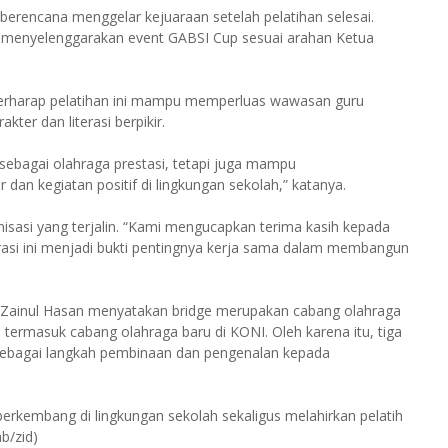
rencana menggelar kejuaraan setelah pelatihan selesai.
kan menyelenggarakan event GABSI Cup sesuai arahan Ketua
erharap pelatihan ini mampu memperluas wawasan guru
ter dan literasi berpikir.
sebagai olahraga prestasi, tetapi juga mampu
n kegiatan positif di lingkungan sekolah,” katanya.
anisasi yang terjalin. “Kami mengucapkan terima kasih kepada
asi ini menjadi bukti pentingnya kerja sama dalam membangun
ainul Hasan menyatakan bridge merupakan cabang olahraga
 termasuk cabang olahraga baru di KONI. Oleh karena itu, tiga
p sebagai langkah pembinaan dan pengenalan kepada
 berkembang di lingkungan sekolah sekaligus melahirkan pelatih
b/zid)