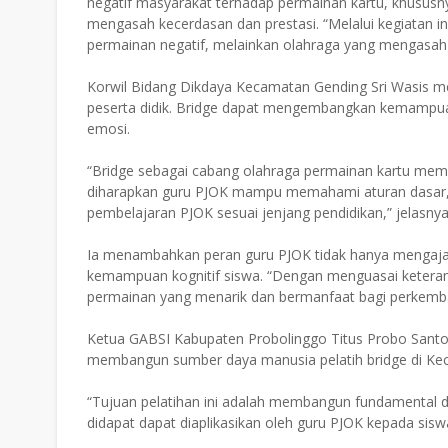
negatif masyarakat terhadap permainan kartu, khusus
mengasah kecerdasan dan prestasi. “Melalui kegiatan i
permainan negatif, melainkan olahraga yang mengasah ot
Korwil Bidang Dikdaya Kecamatan Gending Sri Wasis mene
peserta didik. Bridge dapat mengembangkan kemampuan be
emosi.
“Bridge sebagai cabang olahraga permainan kartu memilik
diharapkan guru PJOK mampu memahami aturan dasar, 
pembelajaran PJOK sesuai jenjang pendidikan,” jelasnya
Ia menambahkan peran guru PJOK tidak hanya mengajarka
kemampuan kognitif siswa. “Dengan menguasai keterampi
permainan yang menarik dan bermanfaat bagi perkemban
Ketua GABSI Kabupaten Probolinggo Titus Probo Santo
membangun sumber daya manusia pelatih bridge di Kec
“Tujuan pelatihan ini adalah membangun fundamental d
didapat dapat diaplikasikan oleh guru PJOK kepada siswa