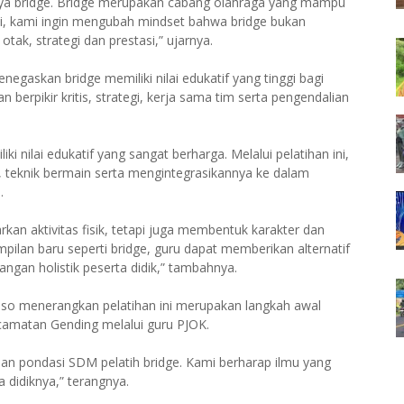
nya bridge. Bridge merupakan cabang olahraga yang mampu
ni, kami ingin mengubah mindset bahwa bridge bukan
ak, strategi dan prestasi,” ujarnya.
gaskan bridge memiliki nilai edukatif yang tinggi bagi
rpikir kritis, strategi, kerja sama tim serta pengendalian
i nilai edukatif yang sangat berharga. Melalui pelatihan ini,
teknik bermain serta mengintegrasikannya ke dalam
.
n aktivitas fisik, tetapi juga membentuk karakter dan
lan baru seperti bridge, guru dapat memberikan alternatif
gan holistik peserta didik,” tambahnya.
so menerangkan pelatihan ini merupakan langkah awal
amatan Gending melalui guru PJOK.
an pondasi SDM pelatih bridge. Kami berharap ilmu yang
 didiknya,” terangnya.