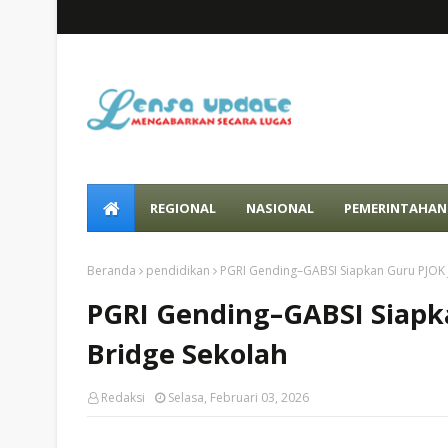
REGIONAL
NASIONAL
PEMERINTAHAN
Beranda
pendidikan
PGRI Gending–GABSI Siapkan Guru PJOK J
PGRI Gending–GABSI Siapka
Bridge Sekolah
Redaksi
Selasa, Februari 03, 2026