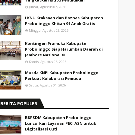
Tingkatkan Mutu Pendidikan
Jumat, Agustus 07, 2026
LKNU Kraksaan dan Baznas Kabupaten
Probolinggo Khitan 91 Anak Gratis
Minggu, Agustus 02, 2026
Kontingen Pramuka Kabupate
Probolinggo Siap Harumkan Daerah di
Jambore Nasional XII
Kamis, Agustus 06, 2026
Musda KNPI Kabupaten Probolinggo
Perkuat Kolaborasi Pemuda
Sabtu, Agustus 01, 2026
BERITA POPULER
BKPSDM Kabupaten Probolinggo
Luncurkan Layanan PECI ASN untuk
Digitalisasi Cuti