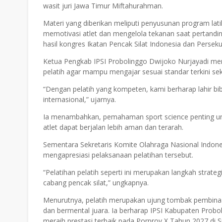
wasit juri Jawa Timur Miftahurahman.
Materi yang diberikan meliputi penyusunan program latih
memotivasi atlet dan mengelola tekanan saat pertandi
hasil kongres Ikatan Pencak Silat Indonesia dan Persek
Ketua Pengkab IPSI Probolinggo Dwijoko Nurjayadi me
pelatih agar mampu mengajar sesuai standar terkini seka
“Dengan pelatih yang kompeten, kami berharap lahir bibi
internasional,” ujarnya.
Ia menambahkan, pemahaman sport science penting unt
atlet dapat berjalan lebih aman dan terarah.
Sementara Sekretaris Komite Olahraga Nasional Indone
mengapresiasi pelaksanaan pelatihan tersebut.
“Pelatihan pelatih seperti ini merupakan langkah stra
cabang pencak silat,” ungkapnya.
Menurutnya, pelatih merupakan ujung tombak pembinaan k
dan bermental juara. Ia berharap IPSI Kabupaten Prob
meraih prestasi terbaik pada Porprov X Tahun 2027 di 