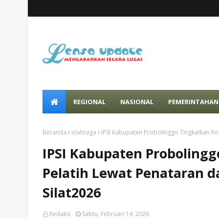
REGIONAL
NASIONAL
PEMERINTAHAN
Beranda
olahraga
IPSI Kabupaten Probolinggo Tingkatkan Kom
IPSI Kabupaten Proboling
Pelatih Lewat Penataran d
Silat2026
Redaksi
Sabtu, Februari 14, 2026