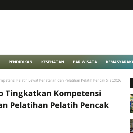
PENDIDIKAN
KESEHATAN
PARIWISATA
KEMASYARAK
petensi Pelatih Lewat Penataran dan Pelatihan Pelatih Pencak Silat2026
go Tingkatkan Kompetensi
an Pelatihan Pelatih Pencak