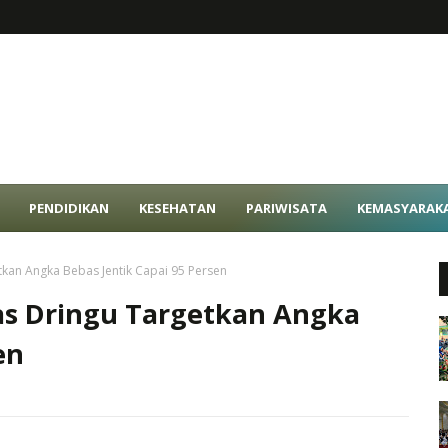
PENDIDIKAN
KESEHATAN
PARIWISATA
KEMASYARAK
tkan Angka Bebas Jentik Capai 95 Persen
as Dringu Targetkan Angka
en