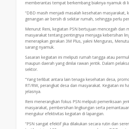
memberantas tempat berkembang biaknya nyamuk di l
“DBD masih menjadi masalah kesehatan masyarakat, k
genangan air bersih di sekitar rumah, sehingga perlu p
Menurut Reni, kegiatan PSN bertujuan mencegah dan
masyarakat tentang pentingnya menjaga kebersihan li
menerapkan gerakan 3M Plus, yakni Menguras, Menutu
sarang nyamuk.
Sasaran kegiatan ini meliputi rumah tangga atau perm
maupun daerah yang dinilai rawan jentik. Dalam pelaks
sektor.
“Yang terlibat antara lain tenaga kesehatan desa, promo
RT/RW, perangkat desa dan masyarakat. Kegiatan ini h
jelasnya.
Reni menerangkan fokus PSN meliputi pemeriksaan jent
masyarakat, pembersihan lingkungan serta pemantauan A
mengukur efektivitas kegiatan di lapangan.
“PSN sangat efektif jika dilakukan secara rutin dan ser