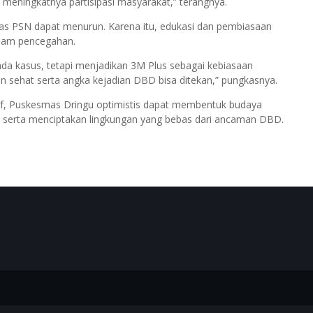
meningkatnya partisipasi masyarakat,” terangnya.
vitas PSN dapat menurun. Karena itu, edukasi dan pembiasaan
alam pencegahan.
ada kasus, tetapi menjadikan 3M Plus sebagai kebiasaan
an sehat serta angka kejadian DBD bisa ditekan,” pungkasnya.
tif, Puskesmas Dringu optimistis dapat membentuk budaya
t serta menciptakan lingkungan yang bebas dari ancaman DBD.