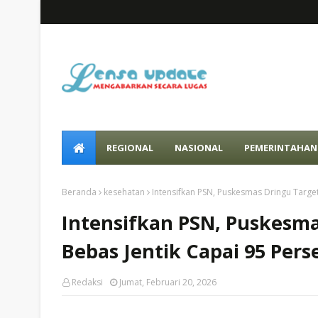
REGIONAL
NASIONAL
PEMERINTAHAN
Beranda
kesehatan
Intensifkan PSN, Puskesmas Dringu Targe
Intensifkan PSN, Puskesm
Bebas Jentik Capai 95 Pers
Redaksi
Jumat, Februari 20, 2026