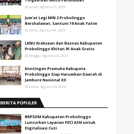
Tingkatkan Mutu Pendidikan
Jumat, Agustus 07, 2026
Jum’at Legi MIN 2 Probolinggo
Bershalawat, Santuni 19 Anak Yatim
Sabtu, Agustus 08, 2026
LKNU Kraksaan dan Baznas Kabupaten
Probolinggo Khitan 91 Anak Gratis
Minggu, Agustus 02, 2026
Kontingen Pramuka Kabupate
Probolinggo Siap Harumkan Daerah di
Jambore Nasional XII
Kamis, Agustus 06, 2026
BERITA POPULER
BKPSDM Kabupaten Probolinggo
Luncurkan Layanan PECI ASN untuk
Digitalisasi Cuti