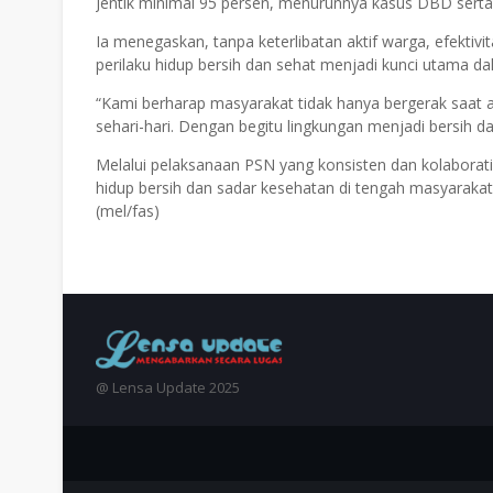
Jentik minimal 95 persen, menurunnya kasus DBD serta 
Ia menegaskan, tanpa keterlibatan aktif warga, efekti
perilaku hidup bersih dan sehat menjadi kunci utama d
“Kami berharap masyarakat tidak hanya bergerak saat 
sehari-hari. Dengan begitu lingkungan menjadi bersih d
Melalui pelaksanaan PSN yang konsisten dan kolabora
hidup bersih dan sadar kesehatan di tengah masyaraka
(mel/fas)
@ Lensa Update 2025