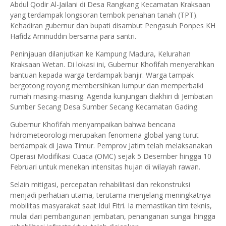
Abdul Qodir Al-Jailani di Desa Rangkang Kecamatan Kraksaan
yang terdampak longsoran tembok penahan tanah (TPT).
Kehadiran gubernur dan bupati disambut Pengasuh Ponpes KH
Hafidz Aminuddin bersama para santri.
Peninjauan dilanjutkan ke Kampung Madura, Kelurahan
Kraksaan Wetan. Di lokasi ini, Gubernur Khofifah menyerahkan
bantuan kepada warga terdampak banjir. Warga tampak
bergotong royong membersihkan lumpur dan memperbaiki
rumah masing-masing. Agenda kunjungan diakhiri di Jembatan
Sumber Secang Desa Sumber Secang Kecamatan Gading.
Gubernur Khofifah menyampaikan bahwa bencana
hidrometeorologi merupakan fenomena global yang turut
berdampak di Jawa Timur. Pemprov Jatim telah melaksanakan
Operasi Modifikasi Cuaca (OMC) sejak 5 Desember hingga 10
Februari untuk menekan intensitas hujan di wilayah rawan.
Selain mitigasi, percepatan rehabilitasi dan rekonstruksi
menjadi perhatian utama, terutama menjelang meningkatnya
mobilitas masyarakat saat Idul Fitri. Ia memastikan tim teknis,
mulai dari pembangunan jembatan, penanganan sungai hingga