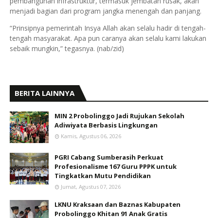
pembangunan infrastruktur, termasuk jembatan rusak, akan
menjadi bagian dari program jangka menengah dan panjang.
“Prinsipnya pemerintah Insya Allah akan selalu hadir di tengah-
tengah masyarakat. Apa pun caranya akan selalu kami lakukan
sebaik mungkin,” tegasnya. (nab/zid)
BERITA LAINNYA
MIN 2 Probolinggo Jadi Rujukan Sekolah
Adiwiyata Berbasis Lingkungan
Kamis, Agustus 06, 2026
PGRI Cabang Sumberasih Perkuat
Profesionalisme 167 Guru PPPK untuk
Tingkatkan Mutu Pendidikan
Jumat, Agustus 07, 2026
LKNU Kraksaan dan Baznas Kabupaten
Probolinggo Khitan 91 Anak Gratis