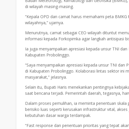
Badan Meteorologi, Klimatologi dan Geofisika (BMKG), 
di wilayah masing-masing.
“Kepala OPD dan camat harus memahami peta BMKG ter
wilayahnya,” ujarnya.
Menurutnya, camat sebagai CEO wilayah dituntut me
informasi kepada Forkopimka agar langkah antisipasi bis
Ia juga menyampaikan apresiasi kepada unsur TNI dan P
Kabupaten Probolinggo.
“Saya menyampaikan apresiasi kepada unsur TNI dan Pol
di Kabupaten Probolinggo. Kolaborasi lintas sektor in
masyarakat,” jelasnya.
Selain itu, Bupati Haris menekankan pentingnya kebija
saat bencana terjadi. Pemerintah daerah, tegasnya, har
Dalam proses pemulihan, ia meminta penentuan skala p
berisiko luas seperti kerusakan infrastruktur vital, aks
kebutuhan dasar warga terdampak.
“Fast response dan penentuan prioritas yang tepat a