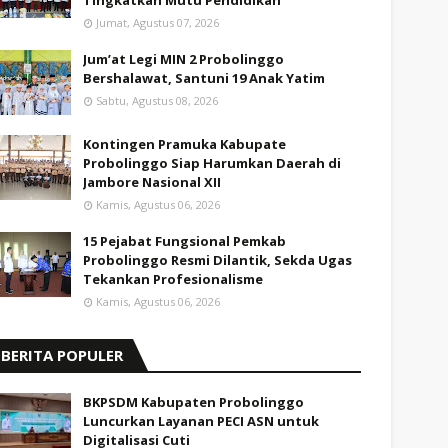
Tingkatkan Mutu Pendidikan
Jumat, Agustus 07, 2026
Jum’at Legi MIN 2 Probolinggo
Bershalawat, Santuni 19 Anak Yatim
Sabtu, Agustus 08, 2026
Kontingen Pramuka Kabupate
Probolinggo Siap Harumkan Daerah di
Jambore Nasional XII
Kamis, Agustus 06, 2026
15 Pejabat Fungsional Pemkab
Probolinggo Resmi Dilantik, Sekda Ugas
Tekankan Profesionalisme
Kamis, Agustus 06, 2026
BERITA POPULER
BKPSDM Kabupaten Probolinggo
Luncurkan Layanan PECI ASN untuk
Digitalisasi Cuti