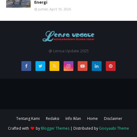
Energi
Jumat, April 10, 2026
@ Lensa Update 2025
Tentang Kami
Redaksi
Info Iklan
Home
Disclaimer
Crafted with
by
Blogger Themes
| Distributed by
Gooyaabi Theme