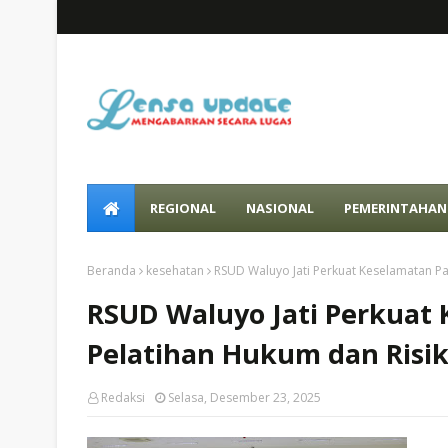
REGIONAL
NASIONAL
PEMERINTAHAN
Beranda
kesehatan
RSUD Waluyo Jati Perkuat Keselamatan Pa
RSUD Waluyo Jati Perkuat
Pelatihan Hukum dan Risi
Redaksi
Selasa, Desember 23, 2025