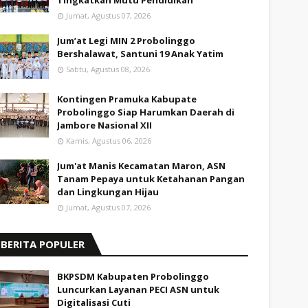
Tingkatkan Mutu Pendidikan
Jumat, Agustus 07, 2026
Jum’at Legi MIN 2 Probolinggo
Bershalawat, Santuni 19 Anak Yatim
Sabtu, Agustus 08, 2026
Kontingen Pramuka Kabupate
Probolinggo Siap Harumkan Daerah di
Jambore Nasional XII
Kamis, Agustus 06, 2026
Jum'at Manis Kecamatan Maron, ASN
Tanam Pepaya untuk Ketahanan Pangan
dan Lingkungan Hijau
Jumat, Agustus 07, 2026
BERITA POPULER
BKPSDM Kabupaten Probolinggo
Luncurkan Layanan PECI ASN untuk
Digitalisasi Cuti