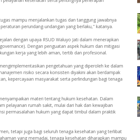
m pelayanan kesehatan serta pentingnya penerapan
etugas mampu menjalankan tugas dan tanggung jawabnya
 peraturan perundang-undangan yang berlaku," katanya.
a sejalan dengan upaya RSUD Waluyo Jati dalam menerapkan
tal governance). Dengan penguatan aspek hukum dan mitigasi
ungan kerja yang lebih aman, tertib dan profesional.
at mengimplementasikan pengetahuan yang diperoleh ke dalam
 manajemen risiko secara konsisten diyakini akan berdampak
atan, kepercayaan masyarakat serta perlindungan bagi tenaga
o menyampaikan materi tentang hukum kesehatan. Dalam
 pelayanan rumah sakit, mulai dari hak dan kewajiban
nsi permasalahan hukum yang dapat timbul dalam praktik
, tetapi juga bagi seluruh tenaga kesehatan yang terlibat
mahaman yang memadai, tenaga kesehatan diharapkan mampu