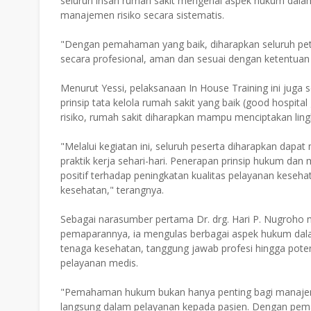
seluruh insan rumah sakit mengenai aspek hukum dala
manajemen risiko secara sistematis.
"Dengan pemahaman yang baik, diharapkan seluruh p
secara profesional, aman dan sesuai dengan ketentuan
Menurut Yessi, pelaksanaan In House Training ini jug
prinsip tata kelola rumah sakit yang baik (good hospi
risiko, rumah sakit diharapkan mampu menciptakan lingk
"Melalui kegiatan ini, seluruh peserta diharapkan dap
praktik kerja sehari-hari. Penerapan prinsip hukum dan
positif terhadap peningkatan kualitas pelayanan keseh
kesehatan," terangnya.
Sebagai narasumber pertama Dr. drg. Hari P. Nugroh
pemaparannya, ia mengulas berbagai aspek hukum dalam
tenaga kesehatan, tanggung jawab profesi hingga pote
pelayanan medis.
"Pemahaman hukum bukan hanya penting bagi manajemen
langsung dalam pelayanan kepada pasien. Dengan pe