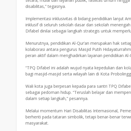
setara, mulai dari layanan publik, fasilitas umum hing
disabilitas,” tegasnya.
Implementasi inklusivitas di bidang pendidikan lanjut A
inklusif di seluruh sekolah dasar dan sekolah menenga
Difabel dinilai sebagai langkah strategis untuk mempe
Menurutnya, pendidikan Al-Qur’an merupakan hak setiap
kolaborasi antara pengurus Masjid Putih Hidayaturrah
peran aktif dalam menghadirkan layanan pendidikan Al-Q
“TPQ Difabel ini adalah wujud nyata kepedulian dan ko
bagi masjid-masjid serta wilayah lain di Kota Probolingg
Wali kota juga berpesan kepada para santri TPQ Difabe
sebagai pedoman hidup. “Teruslah belajar dan memperd
dalam setiap langkah,” pesannya.
Melalui momentum Hari Disabilitas Internasional, Pemerin
berhenti pada tataran simbolik, tetapi benar-benar te
masyarakat.