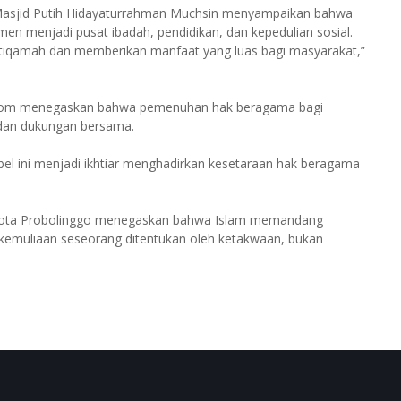
sjid Putih Hidayaturrahman Muchsin menyampaikan bahwa
men menjadi pusat ibadah, pendidikan, dan kepedulian sosial.
istiqamah dan memberikan manfaat yang luas bagi masyarakat,”
idhom menegaskan bahwa pemenuhan hak beragama bagi
 dan dukungan bersama.
abel ini menjadi ikhtiar menghadirkan kesetaraan hak beragama
 Kota Probolinggo menegaskan bahwa Islam memandang
 kemuliaan seseorang ditentukan oleh ketakwaan, bukan