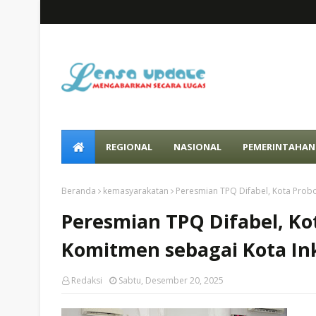
REGIONAL
NASIONAL
PEMERINTAHAN
Beranda
kemasyarakatan
Peresmian TPQ Difabel, Kota Probo
Peresmian TPQ Difabel, K
Komitmen sebagai Kota Ink
Redaksi
Sabtu, Desember 20, 2025