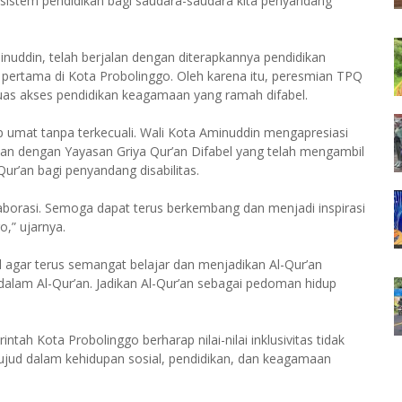
ga sistem pendidikan bagi saudara-saudara kita penyandang
minuddin, telah berjalan dengan diterapkannya pendidikan
h pertama di Kota Probolinggo. Oleh karena itu, peresmian TPQ
rluas akses pendidikan keagamaan yang ramah difabel.
 umat tanpa terkecuali. Wali Kota Aminuddin mengapresiasi
man dengan Yayasan Griya Qur’an Difabel yang telah mengambil
ur’an bagi penyandang disabilitas.
laborasi. Semoga dapat terus berkembang dan menjadi inspirasi
o,” ujarnya.
l agar terus semangat belajar dan menjadikan Al-Qur’an
alam Al-Qur’an. Jadikan Al-Qur’an sebagai pedoman hidup
tah Kota Probolinggo berharap nilai-nilai inklusivitas tidak
rwujud dalam kehidupan sosial, pendidikan, dan keagamaan