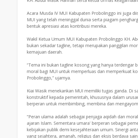
KH. Abdul Wasik Hannan serta ketua ormas keagamaan 
Acara Musda IV MUI Kabupaten Probolinggo ini juga d
MUI yang telah meninggal dunia serta piagam pengharg
bentuk apresiasi atas kontribusi mereka.
Wakil Ketua Umum MUI Kabupaten Probolinggo KH. Ab
bukan sekadar tagline, tetapi merupakan panggilan mor
kemajuan daerah.
“Tema ini bukan tagline kosong yang hanya terdengar 
moral bagi MUI untuk memperluas dan memperkuat kont
Probolinggo,” ujarnya.
Kiai Wasik menekankan MUI memiliki tugas ganda. Di sa
konstruktif kepada pemerintah, khususnya dalam urusa
berperan untuk membimbing, membina dan mengayomi u
“Peran ulama adalah sebagai penjaga aqidah dan mora
ajaran Islam. Sementara umara' berperan sebagai p
kebijakan publik demi kesejahteraan umum. Sinergi an
yang sejahtera, amanah, religius dan eksis berdaya sain