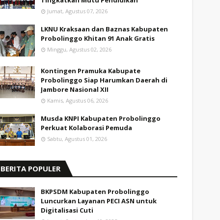
Tingkatkan Mutu Pendidikan
Jumat, Agustus 07, 2026
LKNU Kraksaan dan Baznas Kabupaten
Probolinggo Khitan 91 Anak Gratis
Minggu, Agustus 02, 2026
Kontingen Pramuka Kabupate
Probolinggo Siap Harumkan Daerah di
Jambore Nasional XII
Kamis, Agustus 06, 2026
Musda KNPI Kabupaten Probolinggo
Perkuat Kolaborasi Pemuda
Sabtu, Agustus 01, 2026
BERITA POPULER
BKPSDM Kabupaten Probolinggo
Luncurkan Layanan PECI ASN untuk
Digitalisasi Cuti