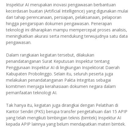
Inspektur AI merupakan inovasi pengawasan berbantuan
kecerdasan buatan (Artificial Intelligence) yang digunakan mulai
dari tahap perencanaan, persiapan, pelaksanaan, pelaporan
hingga pengarsipan dokumen pengawasan. Penerapan
teknologi ini diharapkan mampu mempercepat proses analisis,
meningkatkan akurasi serta mendukung terwujudnya satu data
pengawasan.
Dalam rangkaian kegiatan tersebut, dilakukan
penandatanganan Surat Keputusan Inspektur tentang
Penggunaan Inspektur AI di lingkungan Inspektorat Daerah
Kabupaten Probolinggo. Selain itu, seluruh peserta juga
melakukan penandatanganan Pakta Integritas sebagai
komitmen menjaga kerahasiaan dokumen negara dalam
pemanfaatan teknologi AI.
Tak hanya itu, kegiatan juga dirangkai dengan Pelatihan di
Kantor Sendiri (PKS) berupa transfer pengetahuan dari 15 APIP
yang telah mengikuti bimbingan teknis (bimtek) Inspektur AI
kepada APIP lainnya yang belum mendapatkan materi bimtek.