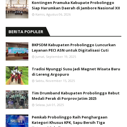
Kontingen Pramuka Kabupate Probolinggo
Siap Harumkan Daerah di Jambore Nasional XII
Kamis, Agustus 06, 2026
BERITA POPULER
BKPSDM Kabupaten Probolinggo Luncurkan
Layanan PECI ASN untuk Digitalisasi Cuti
Jumat, September 19, 2025
Tradisi Nyunggi Susu Jadi Magnet Wisata Baru
di Lereng Argopuro
Sabtu, November 15, 2025
Tim Drumband Kabupaten Probolinggo Rebut
Medali Perak di Porprov Jatim 2025
Selasa, Juli 01, 2025
Pemkab Probolinggo Raih Penghargaan
Kategori Khusus KPK, Sapu Bersih Tiga