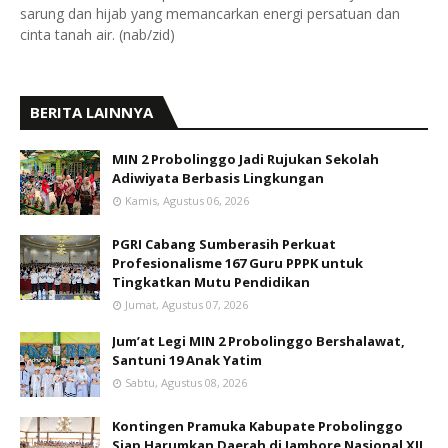
sarung dan hijab yang memancarkan energi persatuan dan
cinta tanah air. (nab/zid)
BERITA LAINNYA
MIN 2 Probolinggo Jadi Rujukan Sekolah
Adiwiyata Berbasis Lingkungan
Kamis, Agustus 06, 2026
PGRI Cabang Sumberasih Perkuat
Profesionalisme 167 Guru PPPK untuk
Tingkatkan Mutu Pendidikan
Jumat, Agustus 07, 2026
Jum’at Legi MIN 2 Probolinggo Bershalawat,
Santuni 19 Anak Yatim
Sabtu, Agustus 08, 2026
Kontingen Pramuka Kabupate Probolinggo
Siap Harumkan Daerah di Jambore Nasional XII